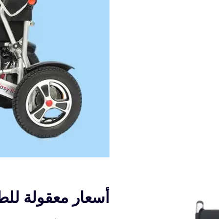
أسعار معقولة للط