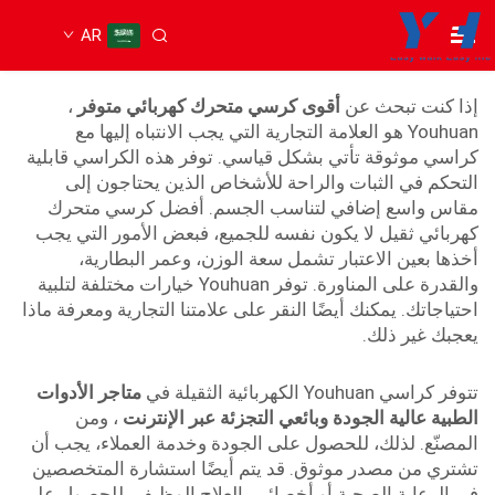
AR
كرسي كهربائي ثقيل
إذا كنت تبحث عن
أقوى كرسي متحرك كهربائي متوفر
،
Youhuan هو العلامة التجارية التي يجب الانتباه إليها مع
كراسي موثوقة تأتي بشكل قياسي. توفر هذه الكراسي قابلية
التحكم في الثبات والراحة للأشخاص الذين يحتاجون إلى
مقاس واسع إضافي لتناسب الجسم. أفضل كرسي متحرك
كهربائي ثقيل لا يكون نفسه للجميع، فبعض الأمور التي يجب
أخذها بعين الاعتبار تشمل سعة الوزن، وعمر البطارية،
والقدرة على المناورة. توفر Youhuan خيارات مختلفة لتلبية
احتياجاتك. يمكنك أيضًا النقر على علامتنا التجارية ومعرفة ماذا
يعجبك غير ذلك.
تتوفر كراسي Youhuan الكهربائية الثقيلة في
متاجر الأدوات
الطبية عالية الجودة وبائعي التجزئة عبر الإنترنت
، ومن
المصنّع. لذلك، للحصول على الجودة وخدمة العملاء، يجب أن
تشتري من مصدر موثوق. قد يتم أيضًا استشارة المتخصصين
في الرعاية الصحية أو أخصائيي العلاج الوظيفي للحصول على