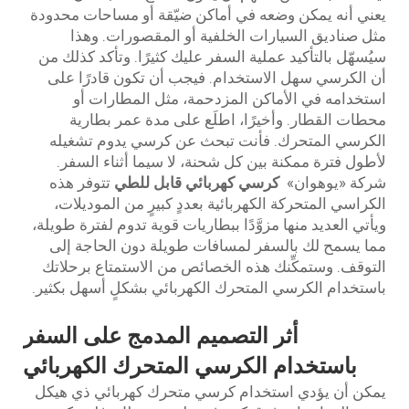
يعني أنه يمكن وضعه في أماكن ضيّقة أو مساحات محدودة
مثل صناديق السيارات الخلفية أو المقصورات. وهذا
سيُسهّل بالتأكيد عملية السفر عليك كثيرًا. وتأكد كذلك من
أن الكرسي سهل الاستخدام. فيجب أن تكون قادرًا على
استخدامه في الأماكن المزدحمة، مثل المطارات أو
محطات القطار. وأخيرًا، اطلَع على مدة عمر بطارية
الكرسي المتحرك. فأنت تبحث عن كرسي يدوم تشغيله
لأطول فترة ممكنة بين كل شحنة، لا سيما أثناء السفر.
شركة «يوهوان»
كرسي كهربائي قابل للطي
تتوفر هذه
الكراسي المتحركة الكهربائية بعددٍ كبيرٍ من الموديلات،
ويأتي العديد منها مزوَّدًا ببطاريات قوية تدوم لفترة طويلة،
مما يسمح لك بالسفر لمسافات طويلة دون الحاجة إلى
التوقف. وستمكِّنك هذه الخصائص من الاستمتاع برحلاتك
باستخدام الكرسي المتحرك الكهربائي بشكلٍ أسهل بكثير.
أثر التصميم المدمج على السفر
باستخدام الكرسي المتحرك الكهربائي
يمكن أن يؤدي استخدام كرسي متحرك كهربائي ذي هيكل