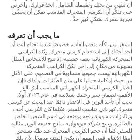
أن تنتهي من بحثك وتقييمك الشامل، اتخذ قرارك. واحرص
على تذكُّر أن الكرسي المتحرك المناسب يمكن أن يحسِّن
تجربة سفرك بشكلٍ كبيرٍ جدًّا.
ما يجب أن تعرفه
السفر ليس كلّه متعة وألعاب، خصوصًا عندما تحتاج أنت أو
أحد أحبّتك إلى استخدام كرسي متحرك. وتُعَد الكراسي
المتحركة الكهربائية نعمة حقيقية، إذ تتيح للأشخاص التنقّل
بسهولة من مكانٍ إلى آخر. لكنّ الكراسي المتحركة
الكهربائية ليست جميعها متساويةً في التصميم، على الأقل
من حيث إمكانية حملها على متن الطائرات. ولذلك فإن
اختيار الكرسي المتحرك الكهربائي المناسب أمرٌ بالغ
الأهمية لضمان سير رحلتك بسلاسة في عام ٢٠٢٦. أولًا،
يجب أن تأخذ الوزن في الاعتبار دائمًا عند البحث عن كرسي
متحرك كهربائي مناسب للسفر. فكلما كان الكرسي أخف
وزنًا، زادت سهولة رفعه ووضعه في قسم الشحن الخاص
بالطائرة. وتنتج شركة «يوهوان» نماذج خفيفة الوزن مثالية
للسفر. كما أن حجم الكرسي المتحرك عند طيّه يستحق
أيضًا الانتباه. فمن المهم أن يكون المنتج مدمجًا، لأن ذلك