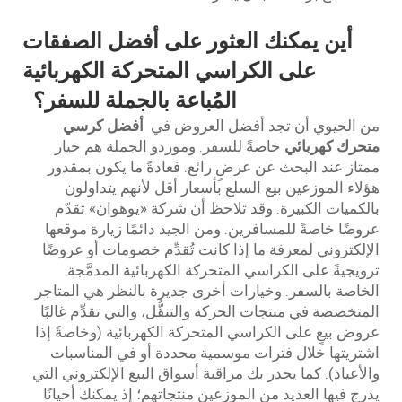
أين يمكنك العثور على أفضل الصفقات
على الكراسي المتحركة الكهربائية
المُباعة بالجملة للسفر؟
من الحيوي أن تجد أفضل العروض في
أفضل كرسي
متحرك كهربائي
خاصةً للسفر. وموردو الجملة هم خيار
ممتاز عند البحث عن عرضٍ رائع. فعادةً ما يكون بمقدور
هؤلاء الموزعين بيع السلع بأسعار أقل لأنهم يتداولون
بالكميات الكبيرة. وقد تلاحظ أن شركة «يوهوان» تقدّم
عروضًا خاصةً للمسافرين. ومن الجيد دائمًا زيارة موقعها
الإلكتروني لمعرفة ما إذا كانت تُقدِّم خصومات أو عروضًا
ترويجيةً على الكراسي المتحركة الكهربائية المدمَّجة
الخاصة بالسفر. وخيارات أخرى جديرة بالنظر هي المتاجر
المتخصصة في منتجات الحركة والتنقُّل، والتي تقدِّم غالبًا
عروض بيعٍ على الكراسي المتحركة الكهربائية (وخاصةً إذا
اشتريتها خلال فترات موسمية محددة أو في المناسبات
والأعياد). كما يجدر بك مراقبة أسواق البيع الإلكتروني التي
يدرج فيها العديد من الموزعين منتجاتهم؛ إذ يمكنك أحيانًا