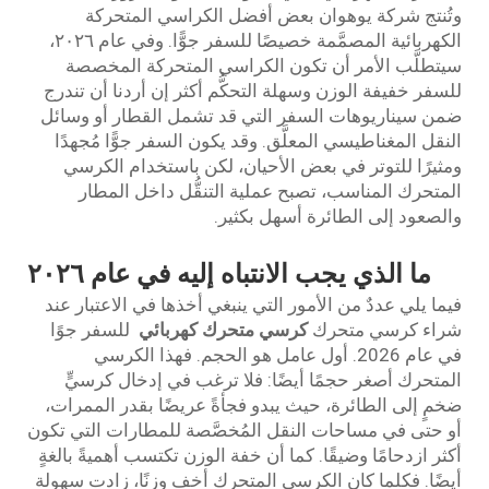
وتُنتج شركة يوهوان بعض أفضل الكراسي المتحركة
الكهربائية المصمَّمة خصيصًا للسفر جوًّا. وفي عام ٢٠٢٦،
سيتطلَّب الأمر أن تكون الكراسي المتحركة المخصصة
للسفر خفيفة الوزن وسهلة التحكُّم أكثر إن أردنا أن تندرج
ضمن سيناريوهات السفر التي قد تشمل القطار أو وسائل
النقل المغناطيسي المعلَّق. وقد يكون السفر جوًّا مُجهدًا
ومثيرًا للتوتر في بعض الأحيان، لكن باستخدام الكرسي
المتحرك المناسب، تصبح عملية التنقُّل داخل المطار
والصعود إلى الطائرة أسهل بكثير.
ما الذي يجب الانتباه إليه في عام ٢٠٢٦
فيما يلي عددٌ من الأمور التي ينبغي أخذها في الاعتبار عند
شراء كرسي متحرك
كرسي متحرك كهربائي
للسفر جوًا
في عام 2026. أول عامل هو الحجم. فهذا الكرسي
المتحرك أصغر حجمًا أيضًا: فلا ترغب في إدخال كرسيٍّ
ضخمٍ إلى الطائرة، حيث يبدو فجأةً عريضًا بقدر الممرات،
أو حتى في مساحات النقل المُخصَّصة للمطارات التي تكون
أكثر ازدحامًا وضيقًا. كما أن خفة الوزن تكتسب أهميةً بالغةٍ
أيضًا. فكلما كان الكرسي المتحرك أخف وزنًا، زادت سهولة