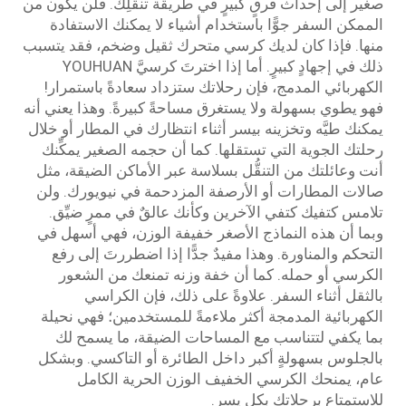
صغير إلى إحداث فرقٍ كبيرٍ في طريقة تنقلِك. فلن يكون من
الممكن السفر جوًّا باستخدام أشياء لا يمكنك الاستفادة
منها. فإذا كان لديك كرسي متحرك ثقيل وضخم، فقد يتسبب
ذلك في إجهادٍ كبيرٍ. أما إذا اخترتَ كرسيَّ YOUHUAN
الكهربائي المدمج، فإن رحلاتك ستزداد سعادةً باستمرار!
فهو يطوي بسهولة ولا يستغرق مساحةً كبيرةً. وهذا يعني أنه
يمكنك طيَّه وتخزينه بيسر أثناء انتظارك في المطار أو خلال
رحلتك الجوية التي تستقلها. كما أن حجمه الصغير يمكِّنك
أنت وعائلتك من التنقُّل بسلاسة عبر الأماكن الضيقة، مثل
صالات المطارات أو الأرصفة المزدحمة في نيويورك. ولن
تلامس كتفيك كتفي الآخرين وكأنك عالقٌ في ممرٍ ضيِّق.
وبما أن هذه النماذج الأصغر خفيفة الوزن، فهي أسهل في
التحكم والمناورة. وهذا مفيدٌ جدًّا إذا اضطررتَ إلى رفع
الكرسي أو حمله. كما أن خفة وزنه تمنعك من الشعور
بالثقل أثناء السفر. علاوةً على ذلك، فإن الكراسي
الكهربائية المدمجة أكثر ملاءمةً للمستخدمين؛ فهي نحيلة
بما يكفي لتتناسب مع المساحات الضيقة، ما يسمح لك
بالجلوس بسهولةٍ أكبر داخل الطائرة أو التاكسي. وبشكل
عام، يمنحك الكرسي الخفيف الوزن الحرية الكامل
للاستمتاع برحلاتك بكل يسر.