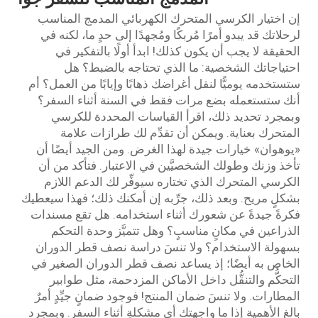
إن اختيار الكرسي المتحرك الكهربائي المدمج المناسب
لرحلاتك قد يبدو أمرًا مُربكًا ومُجهدًا إلى حدٍ ما، لكنه في
الحقيقة لا يجب أن يكون كذلك! ابدأ أولًا بالتفكير في
احتياجاتك الشخصية: ما الذي تحتاجه بالضبط؟ هل
ستستخدمه يوميًّا لنقل أغراضك ذهابًا وإيابًا من العمل؟ أم
أنك ستستعمله بضع مرات فقط في السنة أثناء السفر؟
وبمجرد تحديد ذلك، اقرأ القياسات المحددة للكرسي
المتحرك بعناية. ويمكن أن تقدِّم لك طرازات علامة
«يوهوان» خيارات جيدة لهذا الغرض. ومن الجيد أيضًا أن
تأخذ وزنك وطولك الشخصيَّين في الاعتبار. فتأكد من أن
الكرسي المتحرك الذي تختاره سيوفِّر لك الدعم اللازم
بشكلٍ مريح. وبعد ذلك، جرِّبه إن أمكنك ذلك؛ فهذا سيعطيك
فكرةً جيدةً عن شعورك أثناء استخدامه. هل تقع مسندات
الذراعين في مكانٍ مناسبٍ؟ وهل تتميَّز وحدة التحكم
بسهولة الاستخدام؟ ولا تنسَ دراسة نصف قطر الدوران
الخاص به أيضًا؛ إذ يساعد نصف قطر الدوران الصغير في
التحكُّم والتنقُّل داخل الأماكن المزدحمة، مثل طوابير
المطارات. ولا تنسَ ضمان المنتج! فوجود ضمانٍ جيِّدٍ أمرٌ
بالغ الأهمية إذا ما واجهتك أي مشكلةٍ أثناء السفر. وبمجرد