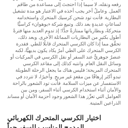
رفعه ونقله، لا سيما إذا احتجتَ إلى مساعدة من طاقم
العمل. وعاملٌ آخر يجب أخذه في الاعتبار هو مدة تشغيل
البطارية. فأنت تود شحن كرسيك المتحرك واستخدامه
لساعاتٍ عديدةٍ بعد ذلك. وتبيع شركة «يوهوان» كراسيًّا
متحركةً، وبطارياتها ممتازةٌ جدًّا؛ إذ تدوم العديد منها فترةً
أطول بكثيرٍ من البطاريات المماثلة الأخرى. وبعد ذلك،
تحقَّق مما إذا كان الكرسي المتحرك قابلًا للطي. فقدرة
الكرسي المتحرك على الطي أمرٌ يكاد يكون بديهيًّا، لكنه
عنصرٌ جوهريٌّ عند السفر أو نقل الكرسي في المركبات أو
وسائل النقل العام. وانتبه كذلك إلى مقاعد الكرسي
المتحرك المريحة؛ فليس هناك ما يجعل الرحلة الطويلة
تبدو أكثر إرهاقًا من مقعدٍ غير مريحٍ. وأخيرًا، لا تتردد في
الاستفسار عن ميزات السلامة. فأنت تود الشعور بالراحة
والأمان أثناء استخدام الكرسي أثناء السفر، ومن بين
العوامل التي تعزِّز هذا الشعور وجود أحزمة الأمان أو مساند
الذراعين المتينة.
اختيار الكرسي المتحرك الكهربائي
المدمج المناسب للسفر جواً