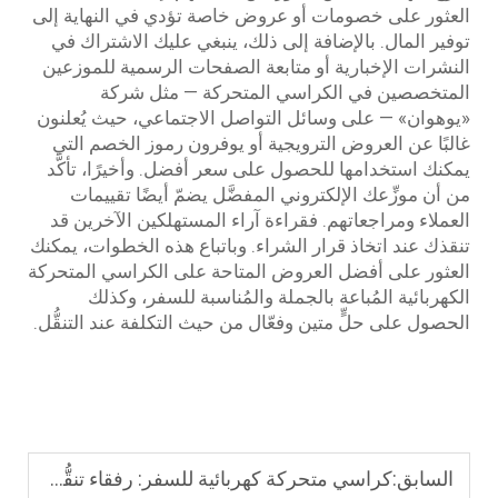
العثور على خصومات أو عروض خاصة تؤدي في النهاية إلى
توفير المال. بالإضافة إلى ذلك، ينبغي عليك الاشتراك في
النشرات الإخبارية أو متابعة الصفحات الرسمية للموزعين
المتخصصين في الكراسي المتحركة — مثل شركة
«يوهوان» — على وسائل التواصل الاجتماعي، حيث يُعلنون
غالبًا عن العروض الترويجية أو يوفرون رموز الخصم التي
يمكنك استخدامها للحصول على سعر أفضل. وأخيرًا، تأكَّد
من أن موزِّعك الإلكتروني المفضَّل يضمّ أيضًا تقييمات
العملاء ومراجعاتهم. فقراءة آراء المستهلكين الآخرين قد
تنقذك عند اتخاذ قرار الشراء. وباتباع هذه الخطوات، يمكنك
العثور على أفضل العروض المتاحة على الكراسي المتحركة
الكهربائية المُباعة بالجملة والمُناسبة للسفر، وكذلك
الحصول على حلٍّ متين وفعّال من حيث التكلفة عند التنقُّل.
السابق:
كراسي متحركة كهربائية للسفر: رفقاء تنقُّل أساسيون للسفر جوًّا وبرًّا