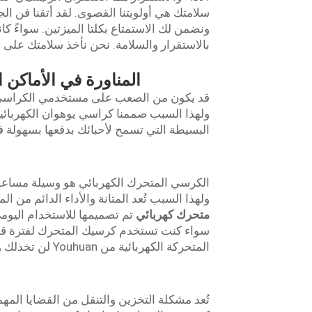
سلامتك هي أولويتنا القصوى. لقد أتقنا فن الج
ونضمن لك الاستمتاع بكلتا الميزتين. سواءً كانت
بالاستقرار والسلامة. نحن نأخذ سلامتك على 
المناورة في الأماكن 
قد يكون من الصعب على مستخدمي الكراسي ال
ولهذا السبب صممنا كراسي يوهوان الكهربائية 
البسيطة التي تسمح لأحبائك بدفعها بسهولة ف
الكرسي المتحرك الكهربائي هو وسيلة مساعدة 
ولهذا السبب تُعد المتانة والأداء الدائم من
متحرك كهربائي
تم تصميمها للاستخدام اليوم
سواء كنت تستخدم كرسيك المتحرك لفترة قصي
المتحركة الكهربائية من Youhuan لن تخذلك وستدوم لسنوات عديدة.
تُعد مشكلة التخزين والتنقل من القضايا الم