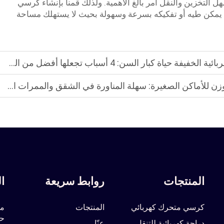
 التخزين والنقل أمر بالغ الأهمية. ولذلك قمنا بإنشاء كرسي
يمكن طيه أو تفكيكه بسرعة وسهولة بحيث لا يستهلك مساحة
بار السن: 4 أسباب تجعلها أفضل من الموديلات الضخمة؟
 للأماكن الصغيرة: سهلة المناورة في الشقق والممرات الضيقة
المنتجات
روابط سريعة
ا
كرسي متحرك كهربائي
المنتجات
مب
حي
دراجة كهربائية للتنقل
عنّا