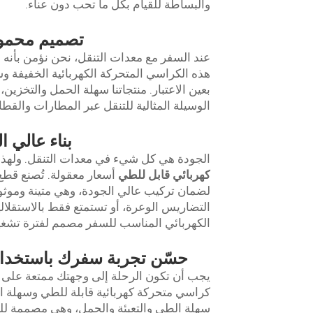
والبساطة للقيام بكل ما تحب دون عناء.
تصميم محمول
عند السفر مع معدات التنقل، نحن نؤمن بأنه
هذه الكراسي المتحركة الكهربائية الخفيفة و
بعين الاعتبار. منتجاتنا سهلة الحمل والتخزين، 
الوسيلة المثالية للتنقل عبر المطارات والق
بناء عالي 
الجودة هي كل شيء في معدات التنقل. ولهذا السبب توفر Youhuan مجموعة
كهربائي قابل للطي
لضمان تركيب عالي الجودة، وهي متينة وموثو
التضاريس الوعرة، أو تستمتع فقط بالاستقلال
الكهربائي المناسب للسفر مصمم لفترة تشغيل ط
حسّن تجربة سفرك باستخدام
يجب أن تكون الرحلة إلى وجهتك ممتعة على ال
كراسي متحركة كهربائية قابلة للطي وسهلة الح
سهلة الطي والتعبئة والحمل، وهي مصممة للم