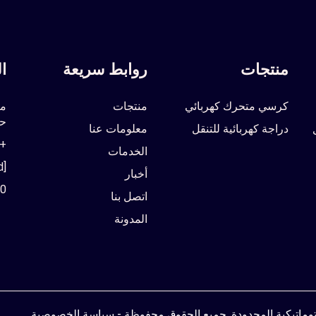
منتجات
روابط سريعة
ا
كرسي متحرك كهربائي
منتجات
مب
حي
دراجة كهربائية للتنقل
معلومات عنا
86-19329009807
الخدمات
[email protected]
أخبار
00
اتصل بنا
المدونة
وتوماتيكية المحدودة. جميع الحقوق محفوظة -
سياسة الخصوصية