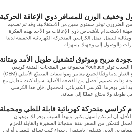
 وخفيف الوزن للمسافر ذوي الإعاقة الحركية
 من الضروري توفر مستوى معين من الاستقلالية، وقد تم تصميم
سهلة الاستخدام للأشخاص ذوي الإعاقات مع الأخذ بهذه الفكرة
ومثالية للتنقل. تمثل الكراسي المتحركة الكهربائية الخفيفة لدينا
طارات والوصول إلى وجهتك بسهولة.
الجودة مريح وموثوق لتشغيل طويل الأمد ومتانة
 من المنتجات المتينة
كرسي
أسعار معقولة. تُصنع قطع الغيار لدينا وفقًا لجميع معايير ومواصفات المصنّع الأصلي (OEM)
قة وذات تصميم أفضل من القطعة الأصلية. سواء كنت تتعامل مع
ية التي يوفرها الكرسي الكهربائي المحمول، فإن هذا الكرسي
ويلة ولا يحتاج عمليًا إلى صيانة.
 كراسي متحركة كهربائية قابلة للطي ومحملة
أقل، إن لم تكن أسهل بكثير. ولهذا السبب يوفر لك يوهوان
مل لتتمكن من السفر بثقة. منتجاتنا الصغيرة والقابلة للحزم
غامرين الذين يتنقلون باستمرار. سواء كنت تسافر للعمل، أو في