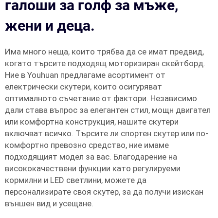
галоши за голф за мъже,
жени и деца.
Има много неща, които трябва да се имат предвид,
когато търсите подходящ моторизиран скейтборд.
Ние в Youhuan предлагаме асортимент от
електрически скутери, които осигуряват
оптималното съчетание от фактори. Независимо
дали става въпрос за елегантен стил, мощн двигател
или комфортна конструкция, нашите скутери
включват всичко. Търсите ли спортен скутер или по-
комфортно превозно средство, ние имаме
подходящият модел за вас. Благодарение на
висококачествени функции като регулируеми
кормилни и LED светлини, можете да
персонализирате своя скутер, за да получи изискан
външен вид и усещане.