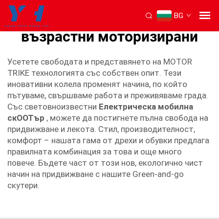
BG
триколесни скOOTъри за
възрастни моторизирани
Усетете свободата и представянето на MOTOR
TRIKE технологията със собствен опит. Тези
иновативни колела променят начина, по който
пътуваме, свършваме работа и преживяваме града.
Със световноизвестни
Електрическа мобилна
скOOTър
, можете да постигнете пълна свобода на
придвижване и лекота. Стил, производителност,
комфорт – нашата гама от дрехи и обувки предлага
правилната комбинация за това и още много
повече. Бъдете част от този нов, екологично чист
начин на придвижване с нашите Green-and-go
скутери.