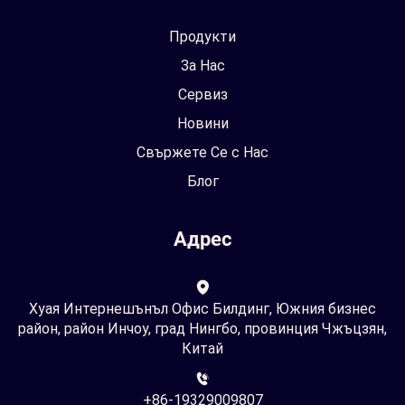
Продукти
За Нас
Сервиз
Новини
Свържете Се с Нас
Блог
Адрес
Хуая Интернешънъл Офис Билдинг, Южния бизнес
район, район Инчоу, град Нингбо, провинция Чжъцзян,
Китай
+86-19329009807