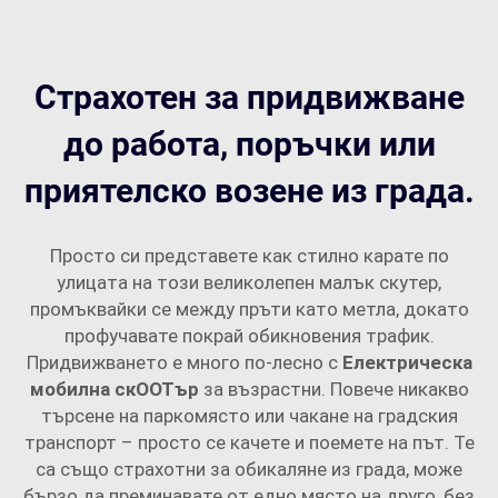
Страхотен за придвижване
до работа, поръчки или
приятелско возене из града.
Просто си представете как стилно карате по
улицата на този великолепен малък скутер,
промъквайки се между пръти като метла, докато
профучавате покрай обикновения трафик.
Придвижването е много по-лесно с
Електрическа
мобилна скOOTър
за възрастни. Повече никакво
търсене на паркомясто или чакане на градския
транспорт – просто се качете и поемете на път. Те
са също страхотни за обикаляне из града, може
бързо да преминавате от едно място на друго, без