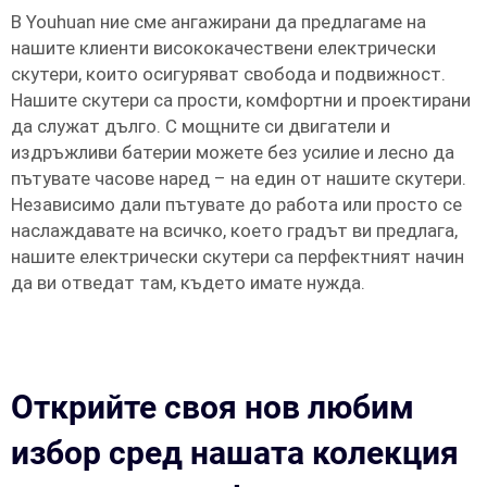
В Youhuan ние сме ангажирани да предлагаме на
нашите клиенти висококачествени електрически
скутери, които осигуряват свобода и подвижност.
Нашите скутери са прости, комфортни и проектирани
да служат дълго. С мощните си двигатели и
издръжливи батерии можете без усилие и лесно да
пътувате часове наред – на един от нашите скутери.
Независимо дали пътувате до работа или просто се
наслаждавате на всичко, което градът ви предлага,
нашите електрически скутери са перфектният начин
да ви отведат там, където имате нужда.
Открийте своя нов любим
избор сред нашата колекция