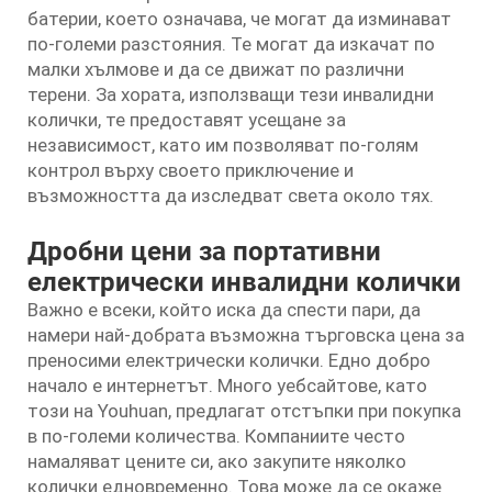
батерии, което означава, че могат да изминават
по-големи разстояния. Те могат да изкачат по
малки хълмове и да се движат по различни
терени. За хората, използващи тези инвалидни
колички, те предоставят усещане за
независимост, като им позволяват по-голям
контрол върху своето приключение и
възможността да изследват света около тях.
Дробни цени за портативни
електрически инвалидни колички
Важно е всеки, който иска да спести пари, да
намери най-добрата възможна търговска цена за
преносими електрически колички. Едно добро
начало е интернетът. Много уебсайтове, като
този на Youhuan, предлагат отстъпки при покупка
в по-големи количества. Компаниите често
намаляват цените си, ако закупите няколко
колички едновременно. Това може да се окаже