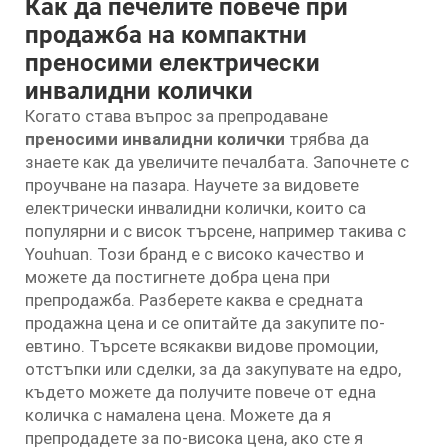
Как да печелите повече при
продажба на компактни
преносими електрически
инвалидни колички
Когато става въпрос за препродаване
преносими инвалидни колички
трябва да
знаете как да увеличите печалбата. Започнете с
проучване на пазара. Научете за видовете
електрически инвалидни колички, които са
популярни и с висок търсене, например такива с
Youhuan. Този бранд е с високо качество и
можете да постигнете добра цена при
препродажба. Разберете каква е средната
продажна цена и се опитайте да закупите по-
евтино. Търсете всякакви видове промоции,
отстъпки или сделки, за да закупувате на едро,
където можете да получите повече от една
количка с намалена цена. Можете да я
препродадете за по-висока цена, ако сте я