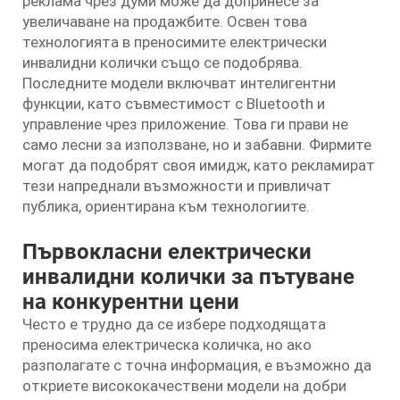
реклама чрез думи може да допринесе за
увеличаване на продажбите. Освен това
технологията в преносимите електрически
инвалидни колички също се подобрява.
Последните модели включват интелигентни
функции, като съвместимост с Bluetooth и
управление чрез приложение. Това ги прави не
само лесни за използване, но и забавни. Фирмите
могат да подобрят своя имидж, като рекламират
тези напреднали възможности и привличат
публика, ориентирана към технологиите.
Първокласни електрически
инвалидни колички за пътуване
на конкурентни цени
Често е трудно да се избере подходящата
преносима електрическа количка, но ако
разполагате с точна информация, е възможно да
откриете висококачествени модели на добри