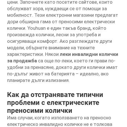
цени. Започнете като посетите сайтове, които
обслужват хора, нуждаещи се от помощи за
мобилност. Тези електронни магазини предлагат
дори обширна гама от преносими електрически
колички. Youhuan е един такъв бранд, който
произвежда колички, лесни за употреба и
осигуряващи комфорт. Ако разглеждате други
модели, обърнете внимание на техните
характеристики. Някои
леки инвалидни колички
за продажба
са още по-леки, което ги прави по-
удобни за пренасяне, докато други колички имат
по-дълъг живот на батерията – идеално, ако
планирате дълги излизания.
Как да отстранявате типични
проблеми с електрическите
преносими колички
Има случаи, когато използването на преносно
електрическо инвалидно количке не е толкова