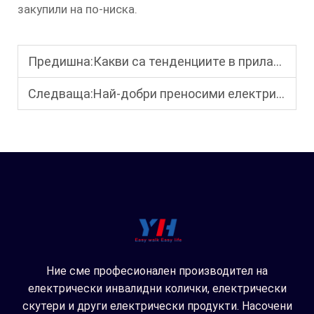
закупили на по-ниска.
Предишна:
Какви са тенденциите в прилагането на леки материали за преносими електрически инвалидни колички?
Следваща:
Най-добри преносими електрически инвалидни колички: Леки и гъвкави, перфектни за пътуване
Ние сме професионален производител на
електрически инвалидни колички, електрически
скутери и други електрически продукти. Насочени