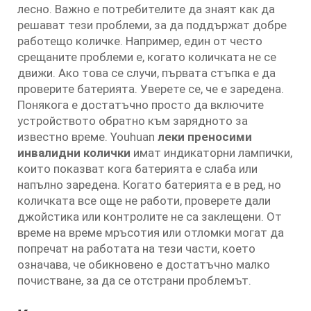
лесно. Важно е потребителите да знаят как да
решават тези проблеми, за да поддържат добре
работещо количке. Например, един от често
срещаните проблеми е, когато количката не се
движи. Ако това се случи, първата стъпка е да
проверите батерията. Уверете се, че е заредена.
Понякога е достатъчно просто да включите
устройството обратно към зарядното за
известно време. Youhuan
леки преносими
инвалидни колички
имат индикаторни лампички,
които показват кога батерията е слаба или
напълно заредена. Когато батерията е в ред, но
количката все още не работи, проверете дали
джойстика или контролите не са заклещени. От
време на време мръсотия или отломки могат да
попречат на работата на тези части, което
означава, че обикновено е достатъчно малко
почистване, за да се отстрани проблемът.