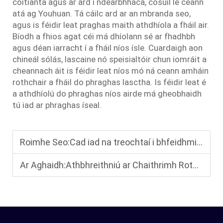
coitianta agus ar ard i ndearbhhaca, cosúil le ceann
atá ag Youhuan. Tá cáilc ard ar an mbranda seo,
agus is féidir leat praghas maith athdhíola a fháil air.
Bíodh a fhios agat céi má dhíolann sé ar fhadhbh
agus déan iarracht í a fháil níos ísle. Cuardaigh aon
chineál sólás, lascaine nó speisialtóir chun iomráit a
cheannach áit is féidir leat níos mó ná ceann amháin
rothchair a fháil do phraghas lasctha. Is féidir leat é
a athdhíolú do phraghas níos airde má gheobhaidh
tú iad ar phraghas íseal.
Roimhe Seo:
Cad iad na treochtaí i bhfeidhmiú ábhair éadomhain do rothaí inarbhlaitheacha leictreacha a dhéantar isteach?
Ar Aghaidh:
Athbhreithniú ar Chaithrimh Rotaibh Léimheasacha Portáideacha: Éadomhach agus Folaithe, Ideálach do Chuairteanna