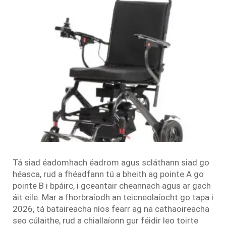
Tá siad éadomhach éadrom agus scláthann siad go
héasca, rud a fhéadfann tú a bheith ag pointe A go
pointe B i bpáirc, i gceantair cheannach agus ar gach
áit eile. Mar a fhorbraíodh an teicneolaíocht go tapa i
2026, tá bataireacha níos fearr ag na cathaoireacha
seo cúlaithe, rud a chiallaíonn gur féidir leo toirte