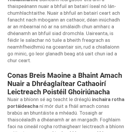
thaispeánann nuair a bhfuil an batairí íseal nó lán-
chumhlachtaithe. Nuair a bhfuil an batairí ceart ach
fanacht nach mbogann an cathaoir, déan iniúchadh
ar an mbearnaí nó ar na smálaidh chun amharc a
dhéanamh an bhfuil siad dromchla. Uaireanta, is
féidir le salachar nó tuile a bheith freagrach as
neamhfheidhmiú na gceantair sin, rud a chiallaíonn
go minic, go leor glanadh beag atá uait chun iad a
chur ceart.
Conas Breis Maoine a Bhaint Amach
Nuair a Dhréaglaítear Cathaoirí
Leictreach Poistéil Ghoiriúnacha
Nuair a bhíonn sé ag teacht le dréaglú
inchaira rotha
portáideacha
ní mór duit a fháil amach conas
brabús an bhuntáiste a mhéadú. Tosaigh ar
thaiscéaladh a dhéanamh ar an margadh. Foghlaim
faoi na cineáil rogha rothaighearr leictreach a bhíonn