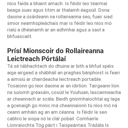
níos faide a bhaint amach. Is féidir leo téarmaí
beaga suas agus titim ar thalamh éagsúil. Dona
daoine a úsáideann na rollaireanna seo, fuair siad
smior neamhspleáchais mar is féidir leo níos mó
rialú a dhéanamh ar an adhmhai agus a saol a
bhfuascailt.
Prísí Mionscoir do Rollaireanna
Leictreach Pórtálaí
Tá sé tábhachtach do dhuine ar bith a bhfuil spéis
aige airgead a shábháil an praghas bánphoist is fearr
a aimsiú ar chairdeacha leictreach portaible.
Tosaíonn go leor daoine ar an idirlíon. Tairgeann líon
na suíomh gréasáin, cosúil le Youhuan, lascainneacha
ar cheannach ar scála. Beidh gníomhaíochtaí ag laga
a gcenaigh go minic má cheannaíonn tú níos mó ná
ceann amháin ag an am céanna. Is féidir le seo
cabhrú le siopa nó le clár pobail. Comhairle
Líonraíochta Tóg páirt i Taispeántais Trádála Is