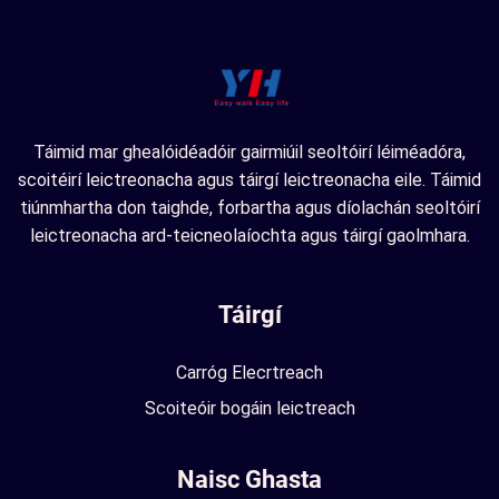
Táimid mar ghealóidéadóir gairmiúil seoltóirí léiméadóra,
scoitéirí leictreonacha agus táirgí leictreonacha eile. Táimid
tiúnmhartha don taighde, forbartha agus díolachán seoltóirí
leictreonacha ard-teicneolaíochta agus táirgí gaolmhara.
Táirgí
Carróg Elecrtreach
Scoiteóir bogáin leictreach
Naisc Ghasta