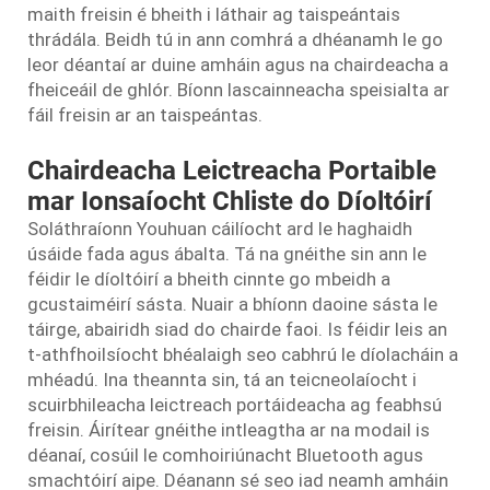
maith freisin é bheith i láthair ag taispeántais
thrádála. Beidh tú in ann comhrá a dhéanamh le go
leor déantaí ar duine amháin agus na chairdeacha a
fheiceáil de ghlór. Bíonn lascainneacha speisialta ar
fáil freisin ar an taispeántas.
Chairdeacha Leictreacha Portaible
mar Ionsaíocht Chliste do Díoltóirí
Soláthraíonn Youhuan cáilíocht ard le haghaidh
úsáide fada agus ábalta. Tá na gnéithe sin ann le
féidir le díoltóirí a bheith cinnte go mbeidh a
gcustaiméirí sásta. Nuair a bhíonn daoine sásta le
táirge, abairidh siad do chairde faoi. Is féidir leis an
t-athfhoilsíocht bhéalaigh seo cabhrú le díolacháin a
mhéadú. Ina theannta sin, tá an teicneolaíocht i
scuirbhileacha leictreach portáideacha ag feabhsú
freisin. Áirítear gnéithe intleagtha ar na modail is
déanaí, cosúil le comhoiriúnacht Bluetooth agus
smachtóirí aipe. Déanann sé seo iad neamh amháin