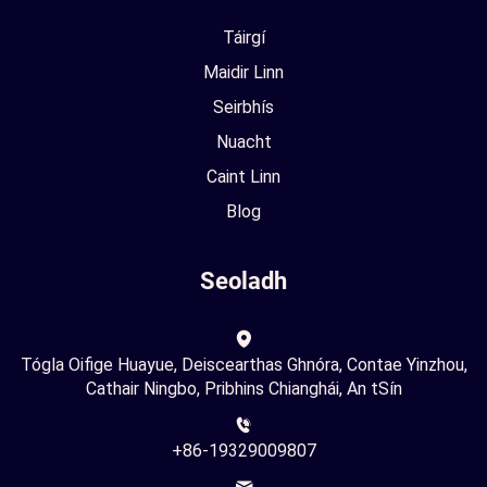
Táirgí
Maidir Linn
Seirbhís
Nuacht
Caint Linn
Blog
Seoladh
Tógla Oifige Huayue, Deiscearthas Ghnóra, Contae Yinzhou,
Cathair Ningbo, Pribhins Chianghái, An tSín
+86-19329009807