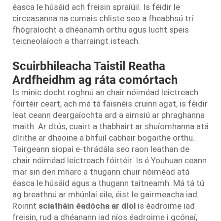
éasca le húsáid ach freisin spraíúil. Is féidir le
circeasanna na cumais chliste seo a fheabhsú trí
fhógraíocht a dhéanamh orthu agus lucht speis
teicneolaíoch a tharraingt isteach.
Scuirbhileacha Taistil Reatha
Ardfheidhm ag ráta comórtach
Is minic docht roghnú an chair nóiméad leictreach
fóirtéir ceart, ach má tá faisnéis cruinn agat, is féidir
leat ceann deargaíochta ard a aimsiú ar phraghanna
maith. Ar dtús, cuairt a thabhairt ar shuíomhanna atá
dírithe ar dhaoine a bhfuil cabhair bogaithe orthu.
Tairgeann siopaí e-thrádála seo raon leathan de
chair nóiméad leictreach fóirtéir. Is é Youhuan ceann
mar sin den mharc a thugann chuir nóiméad atá
éasca le húsáid agus a thugann taitneamh. Má tá tú
ag breathnú ar mhúnlaí eile, éist le gairmeacha iad.
Roinnt
sciatháin éadócha ar díol
is éadroime iad
freisin, rud a dhéanann iad níos éadroime i gcónaí,