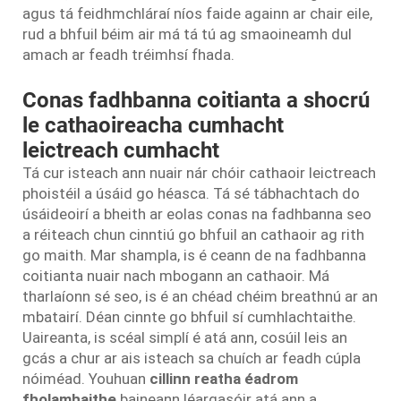
agus tá feidhmchláraí níos faide againn ar chair eile,
rud a bhfuil béim air má tá tú ag smaoineamh dul
amach ar feadh tréimhsí fhada.
Conas fadhbanna coitianta a shocrú
le cathaoireacha cumhacht
leictreach cumhacht
Tá cur isteach ann nuair nár chóir cathaoir leictreach
phoistéil a úsáid go héasca. Tá sé tábhachtach do
úsáideoirí a bheith ar eolas conas na fadhbanna seo
a réiteach chun cinntiú go bhfuil an cathaoir ag rith
go maith. Mar shampla, is é ceann de na fadhbanna
coitianta nuair nach mbogann an cathaoir. Má
tharlaíonn sé seo, is é an chéad chéim breathnú ar an
mbatairí. Déan cinnte go bhfuil sí cumhlachtaithe.
Uaireanta, is scéal simplí é atá ann, cosúil leis an
gcás a chur ar ais isteach sa chuích ar feadh cúpla
nóiméad. Youhuan
cillinn reatha éadrom
fholamhaithe
baineann léargasóir atá ann a