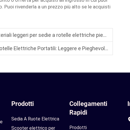
onto o offerta per acquisti all'ingrosso in cui puoi
 Puoi rivenderla a un prezzo più alto se le acquisti
i leggeri per sedie a rotelle elettriche pieghevoli?
ttriche Portatili: Leggere e Pieghevoli, Perfette per i Viaggi
Prodotti
Collegamenti
Rapidi
Sedia A Ruote Elettrica
le
Prodotti
Scooter elettrico per
.