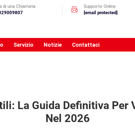
a di una Chiamata:
Supporto Online
329009807
[email protected]
mo
Servizio
Notizie
Contattaci
atili: La Guida Definitiva Per 
Nel 2026