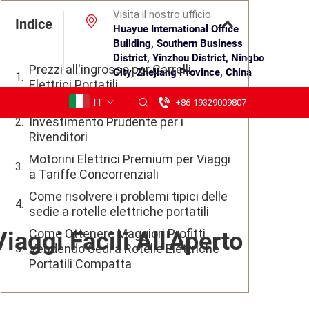
Visita il nostro ufficio
Indice
Huayue International Office
Building, Southern Business
District, Yinzhou District, Ningbo
Prezzi all'ingrosso per Carrelli
City, Zhejiang Province, China
Elettrici Portatili
IT
+86-19329009807
Sedie a Rotelle Elettriche Portatili: Un
Investimento Prudente per i
Rivenditori
Motorini Elettrici Premium per Viaggi
a Tariffe Concorrenziali
Come risolvere i problemi tipici delle
sedie a rotelle elettriche portatili
Come Ottenere Maggiori Profitti
Viaggi Facili All'Aperto
Vendendo Sedi a Rotelle Elettriche
Portatili Compatta