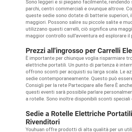
Sono leggeri e si piegano facilmente, rendendo 
parchi, centri commerciali e ovunque altrove. Co
queste sedie sono dotate di batterie superiori, 
maggiori. Possono salire su piccole salite e muov
utilizzano questi carrelli, ciò significa una ma
maggior controllo sull'avventura ed esplorare i
Prezzi all'ingrosso per Carrelli Elet
È importante per chiunque voglia risparmiare trov
elettriche portatili. Un punto di partenza è inter
offrono sconti per acquisti su larga scala. Le a
sedie contemporaneamente. Questo può essere 
Consigli per la rete Partecipare alle fiere È anch
questi eventi sarà possibile parlare personalmen
a rotelle. Sono inoltre disponibili sconti speciali 
Sedie a Rotelle Elettriche Portati
Rivenditori
Youhuan offre prodotti di alta qualità per un ut