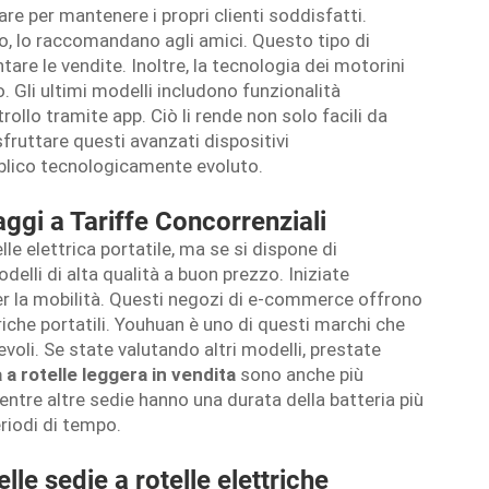
are per mantenere i propri clienti soddisfatti.
, lo raccomandano agli amici. Questo tipo di
are le vendite. Inoltre, la tecnologia dei motorini
. Gli ultimi modelli includono funzionalità
rollo tramite app. Ciò li rende non solo facili da
fruttare questi avanzati dispositivi
bblico tecnologicamente evoluto.
aggi a Tariffe Concorrenziali
lle elettrica portatile, ma se si dispone di
delli di alta qualità a buon prezzo. Iniziate
 per la mobilità. Questi negozi di e-commerce offrono
iche portatili. Youhuan è uno di questi marchi che
evoli. Se state valutando altri modelli, prestate
 a rotelle leggera in vendita
sono anche più
 mentre altre sedie hanno una durata della batteria più
eriodi di tempo.
lle sedie a rotelle elettriche