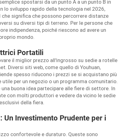
semplice spostarsi da un punto A a un punto B in
n lo sviluppo rapido della tecnologia nel 2026,
il che significa che possono percorrere distanze
ersi su diversi tipi di terreno. Per le persone che
ggiore indipendenza, poiché riescono ad avere un
l proprio mondo.
trici Portatili
are il miglior prezzo all'ingrosso su sedie a rotelle
net. Diversi siti web, come quello di Youhuan,
ziende spesso riducono i prezzi se si acquistano più
utile per un negozio o un programma comunitario.
e una buona idea partecipare alle fiere di settore. In
te con molti produttori e vedere da vicino le sedie
esclusivi della fiera.
li: Un Investimento Prudente per i
ilizzo confortevole e duraturo. Queste sono