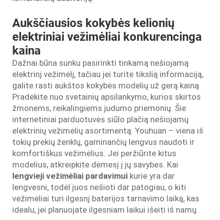
Aukščiausios kokybės kelionių
elektriniai vežimėliai konkurencinga
kaina
Dažnai būna sunku pasirinkti tinkamą nešiojamą
elektrinį vežimėlį, tačiau jei turite tikslią informaciją,
galite rasti aukštos kokybės modelių už gerą kainą.
Pradėkite nuo svetainių apsilankymo, kurios skirtos
žmonėms, reikalingiems judumo priemonių. Šie
internetiniai parduotuvės siūlo plačią nešiojamų
elektrinių vežimėlių asortimentą. Youhuan – viena iš
tokių prekių ženklų, gaminančių lengvus naudoti ir
komfortiškus vežimėlius. Jei peržiūrite kitus
modelius, atkreipkite dėmesį į jų savybes. Kai
lengvieji vežimėliai pardavimui
kurie yra dar
lengvesni, todėl juos nešioti dar patogiau, o kiti
vežimėliai turi ilgesnį baterijos tarnavimo laiką, kas
idealu, jei planuojate ilgesniam laikui išeiti iš namų.