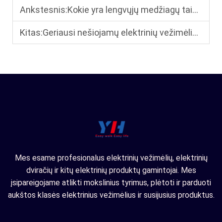
Ankstesnis:
Kokie yra lengvųjų medžiagų taikymo perkeliamosioms elektrinėms vežimėlėms pokyčiai?
Kitas:
Geriausi nešiojamų elektrinių vežimėlių apžvalgos: lengvi ir sulankstomi, puikiai tinka kelionėms
Mes esame profesionalus elektrinių vežimėlių, elektrinių
dviračių ir kitų elektrinių produktų gamintojai. Mes
įsipareigojame atlikti mokslinius tyrimus, plėtoti ir parduoti
aukštos klasės elektrinius vežimėlius ir susijusius produktus.