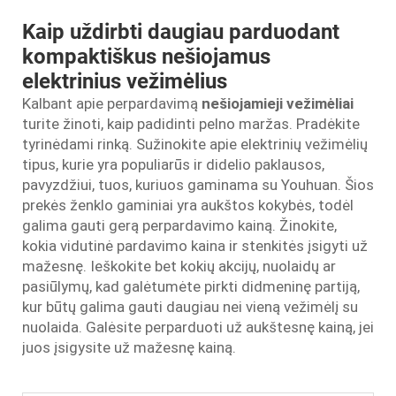
Kaip uždirbti daugiau parduodant
kompaktiškus nešiojamus
elektrinius vežimėlius
Kalbant apie perpardavimą
nešiojamieji vežimėliai
turite žinoti, kaip padidinti pelno maržas. Pradėkite
tyrinėdami rinką. Sužinokite apie elektrinių vežimėlių
tipus, kurie yra populiarūs ir didelio paklausos,
pavyzdžiui, tuos, kuriuos gaminama su Youhuan. Šios
prekės ženklo gaminiai yra aukštos kokybės, todėl
galima gauti gerą perpardavimo kainą. Žinokite,
kokia vidutinė pardavimo kaina ir stenkitės įsigyti už
mažesnę. Ieškokite bet kokių akcijų, nuolaidų ar
pasiūlymų, kad galėtumėte pirkti didmeninę partiją,
kur būtų galima gauti daugiau nei vieną vežimėlį su
nuolaida. Galėsite perparduoti už aukštesnę kainą, jei
juos įsigysite už mažesnę kainą.