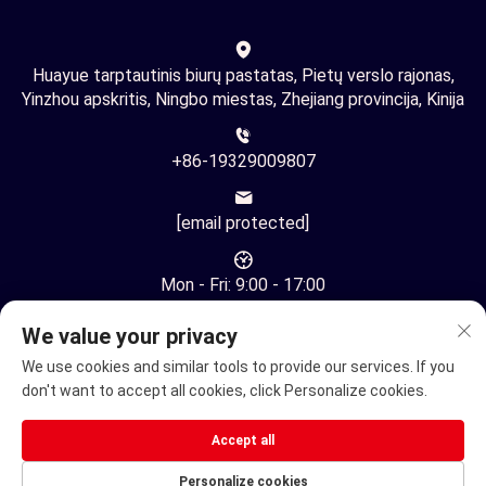
Huayue tarptautinis biurų pastatas, Pietų verslo rajonas,
Yinzhou apskritis, Ningbo miestas, Zhejiang provincija, Kinija
+86-19329009807
[email protected]
Mon - Fri: 9:00 - 17:00
We value your privacy
We use cookies and similar tools to provide our services. If you
don't want to accept all cookies, click Personalize cookies.
Autorinės teisės © Ningbo Youhuan Automation Technology
Accept all
įmonė, visos teisės saugomos -
Privatumo politika
Personalize cookies