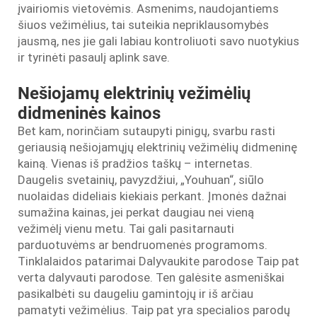
įvairiomis vietovėmis. Asmenims, naudojantiems
šiuos vežimėlius, tai suteikia nepriklausomybės
jausmą, nes jie gali labiau kontroliuoti savo nuotykius
ir tyrinėti pasaulį aplink save.
Nešiojamų elektrinių vežimėlių
didmeninės kainos
Bet kam, norinčiam sutaupyti pinigų, svarbu rasti
geriausią nešiojamųjų elektrinių vežimėlių didmeninę
kainą. Vienas iš pradžios taškų – internetas.
Daugelis svetainių, pavyzdžiui, „Youhuan“, siūlo
nuolaidas dideliais kiekiais perkant. Įmonės dažnai
sumažina kainas, jei perkat daugiau nei vieną
vežimėlį vienu metu. Tai gali pasitarnauti
parduotuvėms ar bendruomenės programoms.
Tinklalaidos patarimai Dalyvaukite parodose Taip pat
verta dalyvauti parodose. Ten galėsite asmeniškai
pasikalbėti su daugeliu gamintojų ir iš arčiau
pamatyti vežimėlius. Taip pat yra specialios parodų