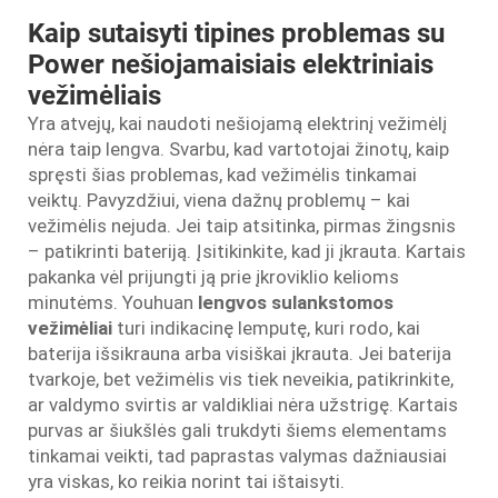
Kaip sutaisyti tipines problemas su
Power nešiojamaisiais elektriniais
vežimėliais
Yra atvejų, kai naudoti nešiojamą elektrinį vežimėlį
nėra taip lengva. Svarbu, kad vartotojai žinotų, kaip
spręsti šias problemas, kad vežimėlis tinkamai
veiktų. Pavyzdžiui, viena dažnų problemų – kai
vežimėlis nejuda. Jei taip atsitinka, pirmas žingsnis
– patikrinti bateriją. Įsitikinkite, kad ji įkrauta. Kartais
pakanka vėl prijungti ją prie įkroviklio kelioms
minutėms. Youhuan
lengvos sulankstomos
vežimėliai
turi indikacinę lemputę, kuri rodo, kai
baterija išsikrauna arba visiškai įkrauta. Jei baterija
tvarkoje, bet vežimėlis vis tiek neveikia, patikrinkite,
ar valdymo svirtis ar valdikliai nėra užstrigę. Kartais
purvas ar šiukšlės gali trukdyti šiems elementams
tinkamai veikti, tad paprastas valymas dažniausiai
yra viskas, ko reikia norint tai ištaisyti.