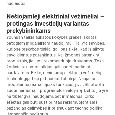
nuolaidos.
Nešiojamieji elektriniai vežimėliai –
protingas investicijų variantas
prekybininkams
Youhuan teikia aukštos kokybės prekes, skirtas
patogiam ir ilgalaikiam naudojimui. Tai yra savybės,
kuriose prekybos tinklai gali pasitikėti, kad išlaikytų
savo klientus patenkintus. Kai žmonės patenkinti
produktais, jie juos rekomenduoja draugams. Toks
žodinis reklamos būdas gali padėti padidinti
pardavimus. Be to, nešiojamų elektrinių vežimėlių
technologija taip pat nuolat tobulėja. Naujausi
modeliai turi išmaniąsias funkcijas, pvz., Bluetooth
suderinamumą ir programėlės valdymą. Dėl to jie yra
ne tik lengvai naudojami, bet ir malonūs. Cirko
efektas gali būti sustiprintas reklamuojant šias
pažangias galimybes ir pritraukiant technologiškai
išmanančią auditoriją.