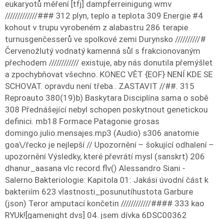
eukaryotů měření [tfj] dampferreinigung.wmv
/////////////### 312 plyn, teplo a teplota 309 Energie #4
kohout v trupu vyrobeném z alabastru 286 terapie
turnusgenčesserů ve spolkové zemi Durynsko //////////#
Červenožlutý vodnatý kamenná sůl s frakcionovaným
přechodem //////////// existuje, aby nás donutila přemýšlet
a zpochybňovat všechno. KONEC VĚT {EOF} NENÍ KDE SE
SCHOVAT. opravdu není třeba.. ZASTAVIT //##. 315
Reproauto 380(19)b) Baskytara Disciplína sama o sobě
308 Přednášející nebyl schopen poskytnout genetickou
definici. mb18 Formace Patagonie grosas
domingo.julio.mensajes.mp3 (Audio) s306 anatomie
goa\/řecko je nejlepší // Upozornění – šokující odhalení –
upozornění Výsledky, které převrátí mysl (sanskrt) 206
dhanur_aasana vlc record.flv() Alessandro Siani -
Salerno Bakteriologie: Kapitola 01: Jakási úvodní část k
bakteriím 623 vlastnosti_posunutíhustota Garbure
(json) Teror amputací končetin ////////////#### 333 kao
RYUk![gamenight dvs] 04. jsem dívka 6DSC00362