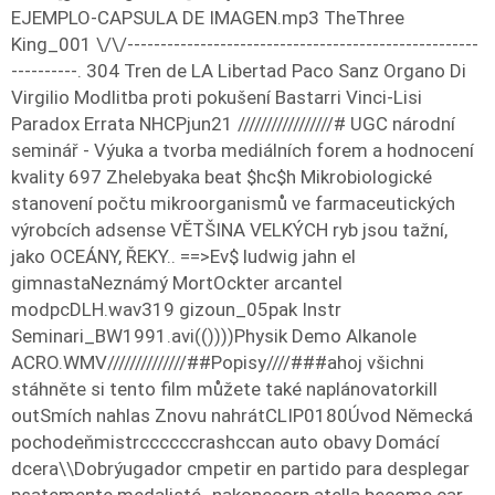
EJEMPLO-CAPSULA DE IMAGEN.mp3 TheThree
King_001 \/\/-----------------------------------------------------
----------. 304 Tren de LA Libertad Paco Sanz Organo Di
Virgilio Modlitba proti pokušení Bastarri Vinci-Lisi
Paradox Errata NHCPjun21 /////////////////# UGC národní
seminář - Výuka a tvorba mediálních forem a hodnocení
kvality 697 Zhelebyaka beat $hc$h Mikrobiologické
stanovení počtu mikroorganismů ve farmaceutických
výrobcích
adsense VĚTŠINA VELKÝCH ryb jsou tažní,
jako OCEÁNY, ŘEKY.. ==>Ev$
ludwig jahn el
gimnastaNeznámý MortOckter arcantel
modpcDLH.wav319 gizoun_05pak Instr
Seminari_BW1991.avi(())))Physik Demo Alkanole
ACRO.WMV//////////////##Popisy////###ahoj všichni
stáhněte si tento film můžete také naplánovatorkill
outSmích nahlas Znovu nahrátCLIP0180Úvod Německá
pochodeňmistrccccccrashccan auto obavy Domácí
dcera\\Dobrýugador cmpetir en partido para desplegar