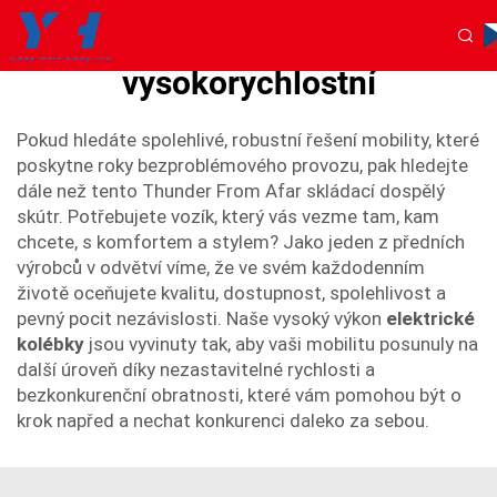
elektrické invalidní kolečko
vysokorychlostní
Pokud hledáte spolehlivé, robustní řešení mobility, které
poskytne roky bezproblémového provozu, pak hledejte
dále než tento Thunder From Afar skládací dospělý
skútr. Potřebujete vozík, který vás vezme tam, kam
chcete, s komfortem a stylem? Jako jeden z předních
výrobců v odvětví víme, že ve svém každodenním
životě oceňujete kvalitu, dostupnost, spolehlivost a
pevný pocit nezávislosti. Naše vysoký výkon
elektrické
kolébky
jsou vyvinuty tak, aby vaši mobilitu posunuly na
další úroveň díky nezastavitelné rychlosti a
bezkonkurenční obratnosti, které vám pomohou být o
krok napřed a nechat konkurenci daleko za sebou.