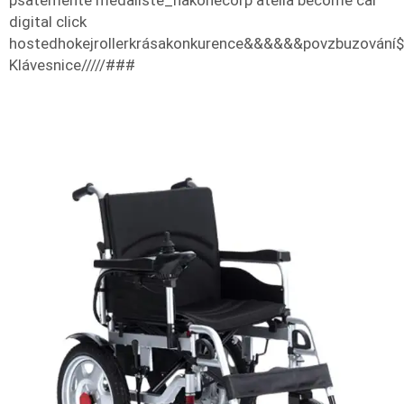
psatemente medalisté_nakonecorp atella become car
digital click
hostedhokejrollerkrásakonkurence&&&&&&povzbuzování
Klávesnice/////###