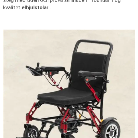
steg med tiden och prova skillnaden i Youhuan hög
kvalitet
elhjulstolar
.