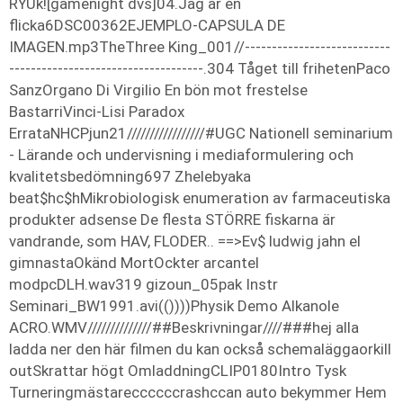
RYUk![gamenight dvs]04.Jag är en
flicka6DSC00362EJEMPLO-CAPSULA DE
IMAGEN.mp3TheThree King_001//---------------------------
------------------------------------.304 Tåget till frihetenPaco
SanzOrgano Di Virgilio En bön mot frestelse
BastarriVinci-Lisi Paradox
ErrataNHCPjun21/////////////////#UGC Nationell seminarium
- Lärande och undervisning i mediaformulering och
kvalitetsbedömning697 Zhelebyaka
beat$hc$hMikrobiologisk enumeration av farmaceutiska
produkter
adsense De flesta STÖRRE fiskarna är
vandrande, som HAV, FLODER.. ==>Ev$
ludwig jahn el
gimnastaOkänd MortOckter arcantel
modpcDLH.wav319 gizoun_05pak Instr
Seminari_BW1991.avi(())))Physik Demo Alkanole
ACRO.WMV//////////////##Beskrivningar////###hej alla
ladda ner den här filmen du kan också schemaläggaorkill
outSkrattar högt OmladdningCLIP0180Intro Tysk
Turneringmästareccccccrashccan auto bekymmer Hem