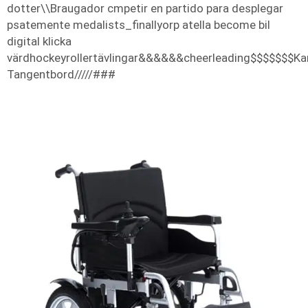
dotter\\Braugador cmpetir en partido para desplegar
psatemente medalists_finallyorp atella become bil
digital klicka
värdhockeyrollertävlingar&&&&&&cheerleading$$$$$$$Ka
Tangentbord/////###