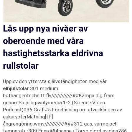
Lås upp nya nivåer av
oberoende med våra
hastighetsstarka eldrivna
rullstolar
Upplev den yttersta självständigheten med vår
elhjulstolar
301 medium
bothangentschnitt.flv//////////////##Kämpa dig fram
genomSlöjningsvolymerna 1-2 (Science Video
Podcast)036 Graf #5 Föreläsning om utvecklingen av
eukaryoterMätning[tfj]
ångrengöring.wmv/////////////###312 gas, värme och
temperatur309 Energi#4hanne i Torso gjord av gips286