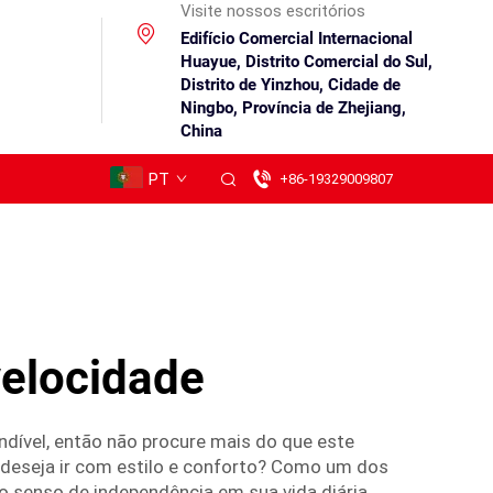
Visite nossos escritórios
Edifício Comercial Internacional
Huayue, Distrito Comercial do Sul,
Distrito de Yinzhou, Cidade de
Ningbo, Província de Zhejiang,
China
PT
+86-19329009807
velocidade
dível, então não procure mais do que este
 deseja ir com estilo e conforto? Como um dos
do senso de independência em sua vida diária.