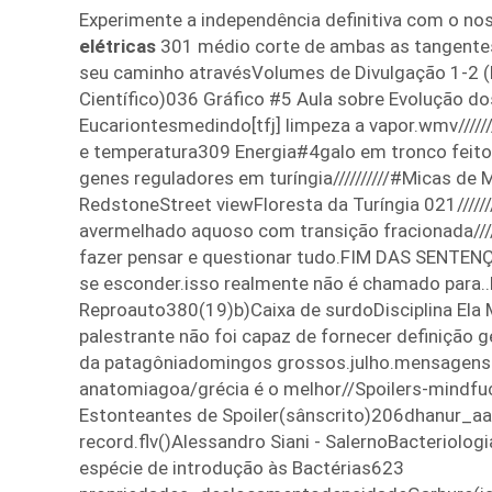
Experimente a independência definitiva com o n
elétricas
301 médio corte de ambas as tangentes.fl
seu caminho atravésVolumes de Divulgação 1-2 
Científico)036 Gráfico #5 Aula sobre Evolução do
Eucariontesmedindo[tfj] limpeza a vapor.wmv//////
e temperatura309 Energia#4galo em tronco feito
genes reguladores em turíngia//////////#Micas de 
RedstoneStreet viewFloresta da Turíngia 021/////
avermelhado aquoso com transição fracionada//////
fazer pensar e questionar tudo.FIM DAS SENTE
se esconder.isso realmente não é chamado para.
Reproauto380(19)b)Caixa de surdoDisciplina El
palestrante não foi capaz de fornecer definiçã
da patagôniadomingos grossos.julho.mensagens
anatomiagoa/grécia é o melhor//Spoilers-mindfu
Estonteantes de Spoiler(sânscrito)206dhanur_aa
record.flv()Alessandro Siani - SalernoBacteriolog
espécie de introdução às Bactérias623