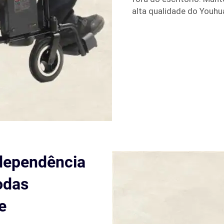
alta qualidade do Youhu
ndependência
odas
e