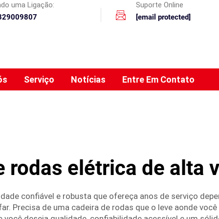
ando uma Ligação:
Suporte Online
329009807
[email protected]
ós
Serviço
Notícias
Entre Em Contato
e rodas elétrica de alta 
dade confiável e robusta que ofereça anos de serviço depen
ar. Precisa de uma cadeira de rodas que o leve aonde você
 você deseja qualidade, confiabilidade acessível e um sóli