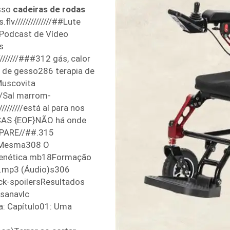
osso
cadeiras de rodas
v//////////////##Lute
(Podcast de Vídeo
s
///////###312 gás, calor
 de gesso286 terapia de
Muscovita
//Sal marrom-
//////está aí para nos
NÇAS {EOF}NÃO há onde
.PARE//##.315
a Mesma308 O
o genética.mb18Formação
.mp3 (Áudio)s306
ck-spoilersResultados
sanavlc
ia: Capítulo01: Uma