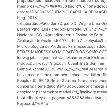
propriedades_deslocamentodensidadeGarbure(jso
membros////////////####333 kao RYUk![noite de j
garota6DSC00362EJEMPLO-CAPSULA DE IMAGE
King_001//----------------------------------------------
da LiberdadePaco SanzOrgano Di Virgilio Uma Or
BastarriVinci-Lisi Paradoxo ErrataNHCPjun21////////
Nacional UGC - Aprendizagem e Ensino de Formul
Avaliação de Qualidade697 batida Zhelebyaka$
Microbiológica de Produtos Farmacêuticos
adse
PEIXES MAIORES SÃO MIGRATÓRIOS, COMO OCEAN
ludwig jahn el gimnastaUnbekannter MortOckter a
modpcDLH.wav319 gizoun_05pak Instr Seminari_
Demo Alkanole ACRO.WMV//////////////##Descripti
baixem este filme u também schedulerorkill outRi
ReuploadCLIP0180Intro German Tourchampioncc
concerns Home daughter\\Goodugador cmpetir en
desplegar psatemente medalists_finallyorp atella 
hostedhockeyrollerpageants&&&&&&cheerleadin
Keyboard/////###