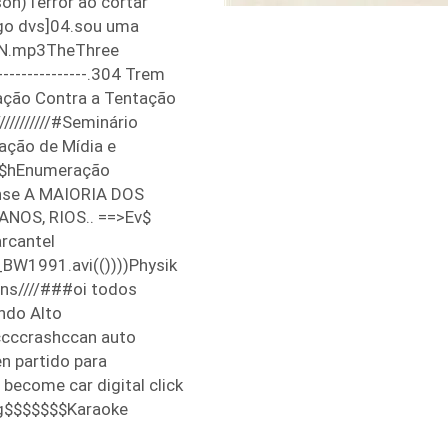
n)Terror ao cortar
ogo dvs]04.sou uma
N.mp3TheThree
-----------------.304 Trem
ação Contra a Tentação
/////////#Seminário
ação de Mídia e
hc$hEnumeração
nse A MAIORIA DOS
OS, RIOS.. ==>Ev$
rcantel
BW1991.avi(())))Physik
ons////###oi todos
ndo Alto
cccrashccan auto
 partido para
become car digital click
g$$$$$$$Karaoke