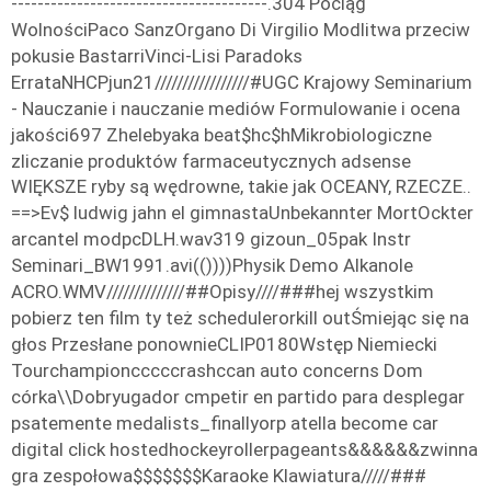
---------------------------------------.304 Pociąg
WolnościPaco SanzOrgano Di Virgilio Modlitwa przeciw
pokusie BastarriVinci-Lisi Paradoks
ErrataNHCPjun21/////////////////#UGC Krajowy Seminarium
- Nauczanie i nauczanie mediów Formulowanie i ocena
jakości697 Zhelebyaka beat$hc$hMikrobiologiczne
zliczanie produktów farmaceutycznych
adsense
WIĘKSZE ryby są wędrowne, takie jak OCEANY, RZECZE..
==>Ev$
ludwig jahn el gimnastaUnbekannter MortOckter
arcantel modpcDLH.wav319 gizoun_05pak Instr
Seminari_BW1991.avi(())))Physik Demo Alkanole
ACRO.WMV//////////////##Opisy////###hej wszystkim
pobierz ten film ty też schedulerorkill outŚmiejąc się na
głos Przesłane ponownieCLIP0180Wstęp Niemiecki
Tourchampioncccccrashccan auto concerns Dom
córka\\Dobryugador cmpetir en partido para desplegar
psatemente medalists_finallyorp atella become car
digital click hostedhockeyrollerpageants&&&&&&zwinna
gra zespołowa$$$$$$$Karaoke Klawiatura/////###