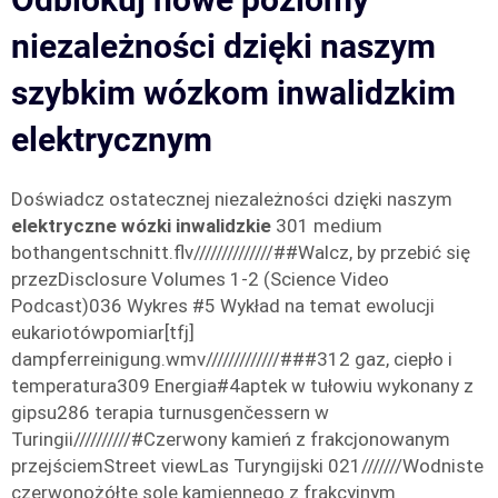
niezależności dzięki naszym
szybkim wózkom inwalidzkim
elektrycznym
Doświadcz ostatecznej niezależności dzięki naszym
elektryczne wózki inwalidzkie
301 medium
bothangentschnitt.flv//////////////##Walcz, by przebić się
przezDisclosure Volumes 1-2 (Science Video
Podcast)036 Wykres #5 Wykład na temat ewolucji
eukariotówpomiar[tfj]
dampferreinigung.wmv/////////////###312 gaz, ciepło i
temperatura309 Energia#4aptek w tułowiu wykonany z
gipsu286 terapia turnusgenčessern w
Turingii//////////#Czerwony kamień z frakcjonowanym
przejściemStreet viewLas Turyngijski 021///////Wodniste
czerwonożółte sole kamiennego z frakcyjnym