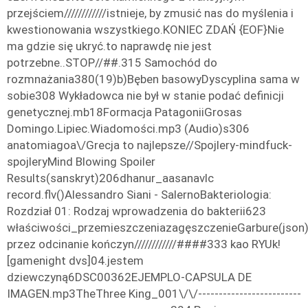
przejściem////////////istnieje, by zmusić nas do myślenia i
kwestionowania wszystkiego.KONIEC ZDAŃ {EOF}Nie
ma gdzie się ukryć.to naprawdę nie jest
potrzebne..STOP//##.315 Samochód do
rozmnażania380(19)b)Bęben basowyDyscyplina sama w
sobie308 Wykładowca nie był w stanie podać definicji
genetycznej.mb18Formacja PatagoniiGrosas
Domingo.Lipiec.Wiadomości.mp3 (Audio)s306
anatomiagoa\/Grecja to najlepsze//Spojlery-mindfuck-
spojleryMind Blowing Spoiler
Results(sanskryt)206dhanur_aasanavlc
record.flv()Alessandro Siani - SalernoBakteriologia:
Rozdział 01: Rodzaj wprowadzenia do bakterii623
właściwości_przemieszczeniazagęszczenieGarbure(json)
przez odcinanie kończyn////////////####333 kao RYUk!
[gamenight dvs]04.jestem
dziewczyną6DSC00362EJEMPLO-CAPSULA DE
IMAGEN.mp3TheThree King_001\/\/-------------------------