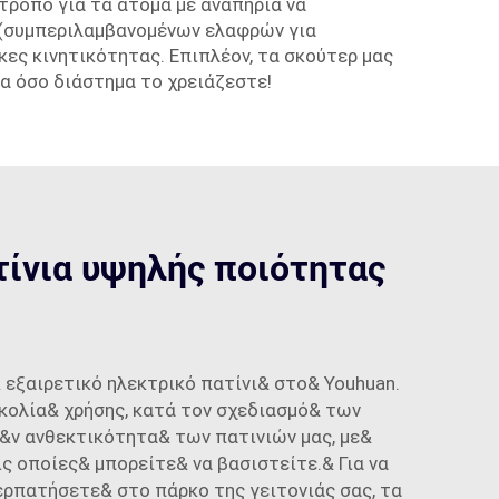
τρόπο για τα άτομα με αναπηρία να
ς (συμπεριλαμβανομένων ελαφρών για
κες κινητικότητας. Επιπλέον, τα σκούτερ μας
ια όσο διάστημα το χρειάζεστε!
τίνια υψηλής ποιότητας
 εξαιρετικό ηλεκτρικό πατίνι& στο& Youhuan.
κολία& χρήσης, κατά τον σχεδιασμό& των
&ν ανθεκτικότητα& των πατινιών μας, με&
 οποίες& μπορείτε& να βασιστείτε.& Για να
ερπατήσετε& στο πάρκο της γειτονιάς σας, τα