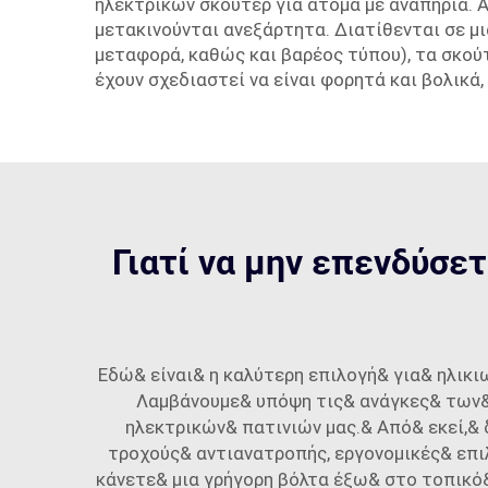
ηλεκτρικών σκούτερ για άτομα με αναπηρία. 
μετακινούνται ανεξάρτητα. Διατίθενται σε μ
μεταφορά, καθώς και βαρέος τύπου), τα σκούτ
έχουν σχεδιαστεί να είναι φορητά και βολικά
Γιατί να μην επενδύσε
Εδώ& είναι& η καλύτερη επιλογή& για& ηλικι
Λαμβάνουμε& υπόψη τις& ανάγκες& των& 
ηλεκτρικών& πατινιών μας.& Από& εκεί,&
τροχούς& αντιανατροπής, εργονομικές& επι
κάνετε& μια γρήγορη βόλτα έξω& στο τοπικό&