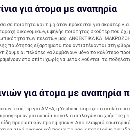
ίνια για άτομα με αναπηρία
σα σε ποιότητα και τιμή όταν πρόκειται για σκούτερ για
ν παροχή οικονομικών, υψηλής ποιότητας σκούτερ που όχι
σωπικότητα των πελατών μας. ΑΝΘΕΚΤΙΚΑ ΚΑΙ ΜΑΚΡΟΖΩΗ Π
ψηλής ποιότητας εξαρτήματα που αντιστέκονται στη φθορά
ντίζουμε οι πελάτες να λαμβάνουν μόνο το καλύτερο προϊ
ραμένουν στο σπίτι χωρίς να μετακινούνται· το ποδήλατ
νιών για άτομα με αναπηρία π
ρικών σκούτερ για ΑΜΕΑ, η Youhuan παρέχει τα καλύτερα 
ροσφέρουν μια ευρεία ποικιλία επιλογών σε χρήστες με 
τα είδη προσωπικών προτιμήσεων. Από ελαφριά εσωτερικ
ιοτικά αλλά οικονομικά προϊόντα μας, αποτελούμε την ιδ