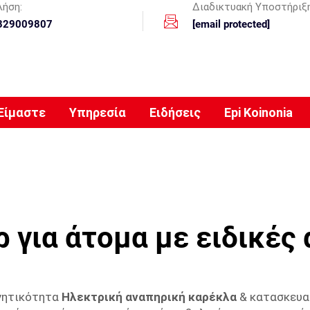
λήση:
Διαδικτυακή Υποστήριξ
329009807
[email protected]
 Είμαστε
Υπηρεσία
Ειδήσεις
Epi Koinonia
 για άτομα με ειδικές
ινητικότητα
Ηλεκτρική αναπηρική καρέκλα
& κατασκευασ