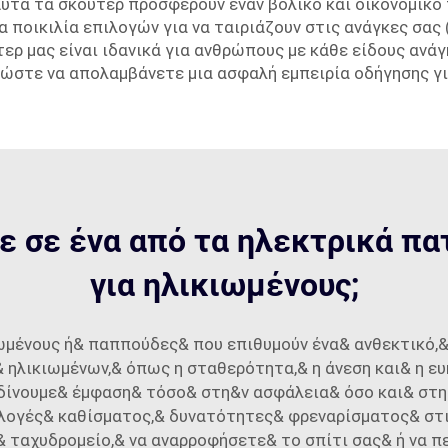
Αυτά τα σκούτερ προσφέρουν έναν βολικό και οικονομικό 
ια ποικιλία επιλογών για να ταιριάζουν στις ανάγκες σα
ερ μας είναι ιδανικά για ανθρώπους με κάθε είδους ανάγ
, ώστε να απολαμβάνετε μια ασφαλή εμπειρία οδήγησης γ
τε σε ένα από τα ηλεκτρικά πα
για ηλικιωμένους;
ωμένους ή& παππούδες& που επιθυμούν ένα& ανθεκτικό,&
ηλικιωμένων,& όπως η σταθερότητα,& η άνεση και& η ευ
 δίνουμε& έμφαση& τόσο& στη&ν ασφάλεια& όσο και& στη
λογές& καθίσματος,& δυνατότητες& φρεναρίσματος& στις
 ταχυδρομείο,& να αναρροφήσετε& το σπίτι σας& ή να π