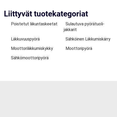
Liittyvät tuotekategoriat
Poistetut liikuntaskeetat
Sulautuva pyörätuoli-
jakkarit
Liikkuvuuspyörä
Sähköinen Liikkumiskärry
Moottoriliikkumiskykky
Moottoripyörä
Sähkömoottoripyörä