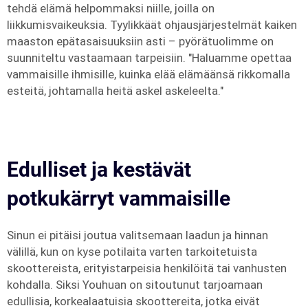
tehdä elämä helpommaksi niille, joilla on
liikkumisvaikeuksia. Tyylikkäät ohjausjärjestelmät kaiken
maaston epätasaisuuksiin asti – pyörätuolimme on
suunniteltu vastaamaan tarpeisiin. "Haluamme opettaa
vammaisille ihmisille, kuinka elää elämäänsä rikkomalla
esteitä, johtamalla heitä askel askeleelta."
Edulliset ja kestävät
potkukärryt vammaisille
Sinun ei pitäisi joutua valitsemaan laadun ja hinnan
välillä, kun on kyse potilaita varten tarkoitetuista
skoottereista, erityistarpeisia henkilöitä tai vanhusten
kohdalla. Siksi Youhuan on sitoutunut tarjoamaan
edullisia, korkealaatuisia skoottereita, jotka eivät