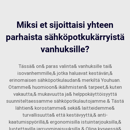
Miksi et sijoittaisi yhteen
parhaista sähköpotkukärryistä
vanhuksille?
Tässä& on& paras valinta& vanhuksille tai&
isovanhemmille,& jotka haluavat kestävän,&
erinomaisen sähköpotkulaudan& merkiltä Youhuan.
Otamme& huomioon& ikäihmisten& tarpeet,& kuten
vakautta,& mukavuutta ja& helppokäyttöisyyttä
suunniteltaessamme sähköpotkulautojamme.& Tästä
lähtien& korostamme& sekä& laitteidemme&
turvallisuutta& että kestävyyttä,& anti-
kaatumispyörillä,& ergonomisilla istuintarjouksilla,&
luotettavilla jarruominaisuuksilla.& Olipa kyseessä&