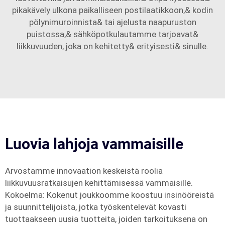
pikakävely ulkona paikalliseen postilaatikkoon,& kodin
pölynimuroinnista& tai ajelusta naapuruston
puistossa,& sähköpotkulautamme tarjoavat&
liikkuvuuden, joka on kehitetty& erityisesti& sinulle.
Luovia lahjoja vammaisille
Arvostamme innovaation keskeistä roolia
liikkuvuusratkaisujen kehittämisessä vammaisille.
Kokoelma: Kokenut joukkoomme koostuu insinööreistä
ja suunnittelijoista, jotka työskentelevät kovasti
tuottaakseen uusia tuotteita, joiden tarkoituksena on