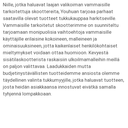
Niille, jotka haluavat laajan valikoiman vammaisille
tarkoitettuja skoottereita, Youhuan tarjoaa parhaat
saatavilla olevat tuotteet tukkukauppaa harkitseville.
Vammaisille tarkoitetut skootterimme on suunniteltu
tarjoamaan monipuolisia vaihtoehtoja vammaisille
käyttäjille erilaisine kokoineen, malleineen ja
ominaisuuksineen, jotta kaikenlaiset henkilökohtaiset
mieltymykset voidaan ottaa huomioon. Kevyestä
sisätilaskootterista raskaisiin ulkoilmamalleihin meillä
on paljon valittavaa. Laadukkaiden mutta
budjetinystävällisten tuotteidemme ansiosta olemme
täydellinen valinta tukkumyyjille, jotka haluavat tuotteen,
josta heidän asiakkaansa innostuvat eivätkä samalla
tyhjennä lompakkoaan.