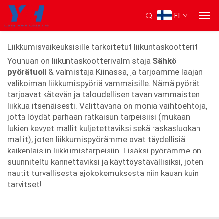
FI
Kätkiessä estyneille
Liikkumisvaikeuksisille tarkoitetut liikuntaskootterit
Youhuan on liikuntaskootterivalmistaja
Sähkö
pyörätuoli
& valmistaja Kiinassa, ja tarjoamme laajan
valikoiman liikkumispyöriä vammaisille. Nämä pyörät
tarjoavat kätevän ja taloudellisen tavan vammaisten
liikkua itsenäisesti. Valittavana on monia vaihtoehtoja,
jotta löydät parhaan ratkaisun tarpeisiisi (mukaan
lukien kevyet mallit kuljetettaviksi sekä raskasluokan
mallit), joten liikkumispyörämme ovat täydellisiä
kaikenlaisiin liikkumistarpeisiin. Lisäksi pyörämme on
suunniteltu kannettaviksi ja käyttöystävällisiksi, joten
nautit turvallisesta ajokokemuksesta niin kauan kuin
tarvitset!