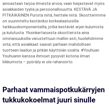
ainoastaan tarjoa ilmeistä arvoa, vaan heijastavat myös
asiakkaiden tyyliä ja persoonallisuutta. KESTÄVÄ JA
PITKÄIKÄINEN Purista niitä, heittele niitä. Skootterimme
on suunniteltu kestäviksi korkealaatuisilla
tarkkuuskomponenteilla, jotka kestävät arjen kulumista
ja kulutusta. Yksinkertaisesta skootterista aina
ominaisuuksilla varustettuun malliin asti, huolehdimme
siitä, että asiakkaat saavat parhaan mahdollisen
tuotteen laadun ja pitkän käyttöiän osalta. #Youhuan
Youhuanin kanssa ihmiset pysyvät kotona ilman
liikkumista – pyöräily ei ole rahansiirto.
Parhaat vammaispotkukärryjen
tukkukokoelmat juuri sinulle