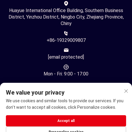
Huayue International Office Building, Southern Business
District, Yinzhou District, Ningbo City, Zhejiang Province,
Chiny
+86-19329009807
[email protected]
Mon - Fri: 9:00 - 17:00
We value your privacy
We use cookies and similar tools to provide our services. If you
don't want to accept all cookies, click Personalize cookies.
Copyright © Ningbo Youhuan Automation Technology Co., Ltd.
Wszelkie prawa zastrzeżone -
Polityka prywatności
Accept all
Elektryczny wózek inwalidzki