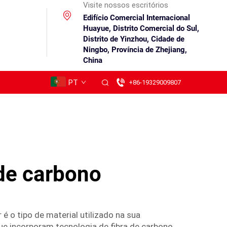
Visite nossos escritórios
Edifício Comercial Internacional
Huayue, Distrito Comercial do Sul,
Distrito de Yinzhou, Cidade de
Ningbo, Província de Zhejiang,
China
PT
+86-19329009807
 de carbono
 o tipo de material utilizado na sua
e incorporam tecnologia de fibra de carbono