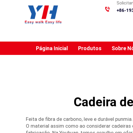
Solicit
+86-19
Página Inicial
Produtos
Sobre N
Cadeira de
Feita de fibra de carbono, leve e durável punmia.
O material assim como ao considerar cadeiras d
fabricação. Na Youhuan, temos orgulho em ofe