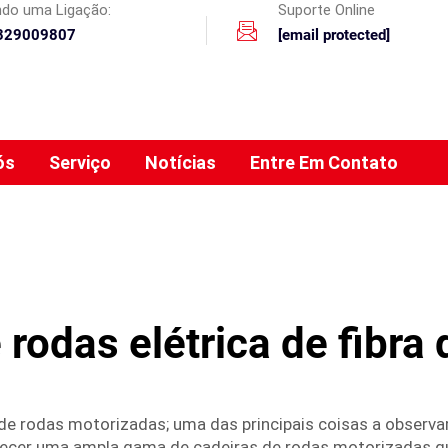
ando uma Ligação:
Suporte Online
329009807
[email protected]
ós
Serviço
Notícias
Entre Em Contato
 rodas elétrica de fibra
e rodas motorizadas; uma das principais coisas a observar é
recer uma ampla gama de cadeiras de rodas motorizadas qu