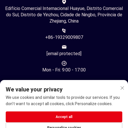
Edifício Comercial Internacional Huayue, Distrito Comercial
do Sul, Distrito de Yinzhou, Cidade de Ningbo, Província de
Zhejiang, China
+86-19329009807
[email protected]
Mon - Fri: 9:00 - 17:00
We value your privacy
We use cookies and similar tools to provide our services. If you
don't want to accept all cookies, click Personalize cookies.
Direitos Autorais © Ningbo Youhuan Automation Technology
Co., Ltd. Todos os Direitos Reservados -
Política de
Accept all
Privacidade
Personalize cookies