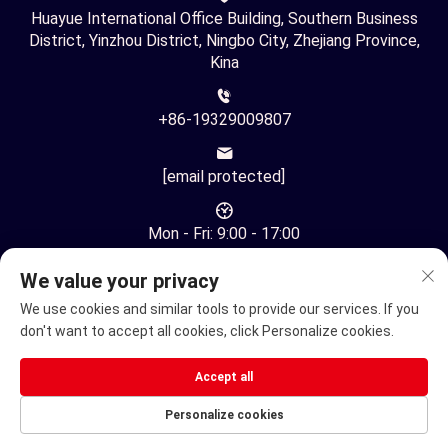
Huayue International Office Building, Southern Business
District, Yinzhou District, Ningbo City, Zhejiang Province,
Kina
+86-19329009807
[email protected]
Mon - Fri: 9:00 - 17:00
We value your privacy
We use cookies and similar tools to provide our services. If you
don't want to accept all cookies, click Personalize cookies.
Copyright © Ningbo Youhuan Automation Technology Co., Ltd.
Accept all
All rights reserved -
Integritetspolicy
Personalize cookies
Elektrisk rullstol
Elhandikappskoter