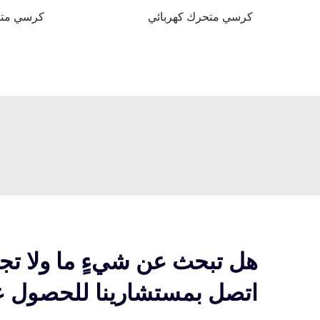
كرسي متحرك كهربائي
كرسي متح
هل تبحث عن شيءٍ ما ولا تج
اتصل بمستشارينا للحصول عل