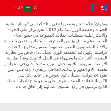
AR
كرسي الطاقة الخفيف الوزن
يوهوان" علامة تجارية معروفة في إنتاج كراسي كهربائية عالية
الجودة وخفيفة الوزن منذ عام 2012. نحن نركز على الجودة
والابتكار لتلبية متطلبات عملائك المتنوعة في جميع أنحاء
العالم. بدعم من فريق من المحترفين المتفانين، نؤمن بالجودة
والأداء المضمونين اللذين نضمنهما. تصميم مدفوع بالأحداث.
كراسينا الكهربائية الخفيفة الوزن تعمل بأداء خاص من بطارية
الليثيوم، أكثر إحكاما وسهولة في النقل. لا تملك وقتاً؟
بطارية
الأرضية السريعة الثلاثية تجعل التبريد مدمجاً حتى في الخزانة_
تخفيف آلام الظهر والتدليك العلاجي يريحان - بإعدادين اثنين
بقوة 24 فولت! حسناً، دعونا نغوص في عالم الكراسي
الكهربائية فائقة الخفة ونتعرف على ما هو متاح للتجار الجملة
الذين يرغبون في رفع مستوى أعمالهم إلى آفاق جديدة.