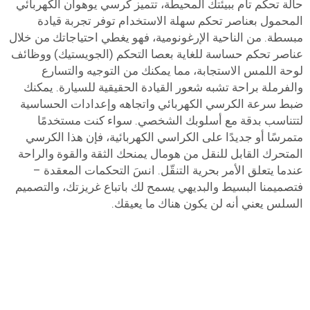
حالة تحكم تام ببيئتك المحيطة، تتميز كرسي يوهوان الكهربائي
المحمول بعناصر تحكم سهلة الاستخدام توفر تجربة قيادة
مبسطة. من الناحية الإرغونومية، فهو يغطي احتياجاتك من خلال
عناصر تحكم حساسة للغاية بعصا التحكم (الجويستيك) ووظائف
لوحة اللمس الاستجابة، مما يمكنك من التوجيه والتسارع
والفرملة براحة تشبه شعور القيادة الحقيقية للسيارة. يمكنك
ضبط سرعة الكرسي الكهربائي واتجاهه وإعدادات الحساسية
لتتناسب بدقة مع أسلوبك الشخصي. سواء كنت مستخدمًا
متمرسًا أو جديدًا على الكراسي الكهربائية، فإن هذا الكرسي
المتحرك القابل للنقل من هومال يمنحك الثقة والقوة والراحة
عندما يتعلق الأمر بحرية التنقّل. انسَ التحكمات المعقدة –
فتصميمنا البسيط والبديهي يسمح لك باتباع غريزتك، والتصميم
السلس يعني أنه لن يكون هناك ما يعيقك.