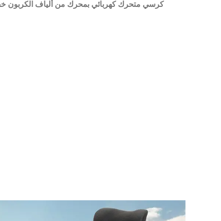
كرسي متحرك كهربائي بمحرك من ألياف الكربون خفيف