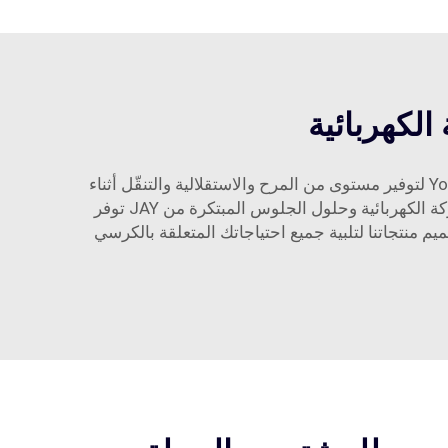
لكهربائية
3. تحسين الحركة والاستقلالية لمستخدمي الكراسي المتحركة: تم تصميم الموديلات الإلكترونية للكرسي المتحرك Youhuan لتوفير مستوى من المرح والاستقلالية والتنقّل أثناء
الحركة. سواء كان ذلك خفيف الوزن وقابل للطي، أو بنظام بطارية متقدم للاستخدام الممتد، فإن سلسلة كراسينا المتحركة الكهربائية وحلول الجلوس المبتكرة من JAY توفر
 منتجاتنا لتلبية جميع احتياجاتك المتعلقة بالكرسي