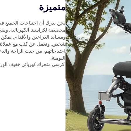
متميزة
نحن ندرك أن احتياجات الجميع في 
مخصصة لكراسينا الكهربائية. وبفض
ومساند الذراعين والأقدام، يمكن
شخص. ونعمل عن كثب مع عملائنا 
احتياجاتهم، من حيث الراحة والد
اليومية.
كرسي متحرك كهربائي خفيف الوزن