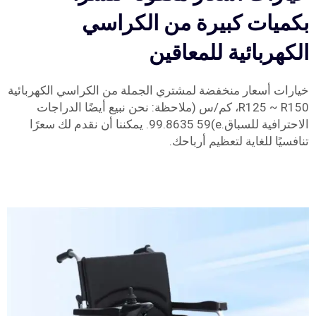
بكميات كبيرة من الكراسي
الكهربائية للمعاقين
خيارات أسعار منخفضة لمشتري الجملة من الكراسي الكهربائية
R125 ~ R150، كم/س (ملاحظة: نحن نبيع أيضًا الدراجات
الاحترافية للسباق.e)99.8635 59. يمكننا أن نقدم لك سعرًا
تنافسيًا للغاية لتعظيم أرباحك.