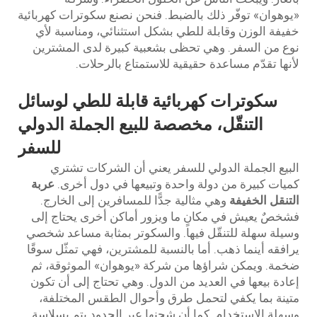
«يوهوان» توفّر ذلك بالضبط. فنحن نصنع سكوترات كهربائية
خفيفة الوزن وقابلة للطي بشكل استثنائي، ومناسبة لأي
نوع من السفر. وهي تحظى بشعبية كبيرة لدى المشترين
لأنها تقدّم مساعدة حقيقية للاستمتاع بالرحلات.
سكوترات كهربائية قابلة للطي لوسائل
التنقّل، مخصصة للبيع الجملة الدولي
للسفر
البيع الجملة الدولي للسفر يعني أن الشركات تشتري
كميات كبيرة من دولة واحدة وتبيعها في دول أخرى.
عربة
التنقل الخفيفة
وهي مثالية جدًّا للمسافرين إلى الخارج.
فشخصٌ يعيش في مكانٍ ما ويزور أماكن أخرى يحتاج إلى
وسيلة سهلة للتنقّل فيها. والسكوتر بمثابة مساعد شخصي
يرافقه أينما ذهب. أما بالنسبة للمشترين، فهي تمثّل سوقًا
ضخمة. ويمكن شراؤها من شركة «يوهوان» الموثوقة، ثم
إعادة بيعها في العديد من الدول. وهي تحتاج إلى أن تكون
متينة بما يكفي لتحمل طرق وأحوال الطقس المختلفة،
وسهلة الاستخدام. كما أن شحنها عبر الحدود يتم بسلاسة.