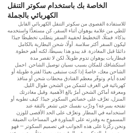
الخاصة بك باستخدام سكوتر التنقل
الكهربائي بالجملة
للاستفادة القصوى من سكوتر التنقل الكهربائي القابل
للطي من علامة يوهوان أثناء السفر، كن مستعدًّا واستخدمه
بذكاء. فمثلًا، التخطيط لحقيبة السفر يتطلب تخطيطًا جيدًا
ليكون السفر أكثر سلاسة. أولًا، شحن البطارية بالكامل
دائمًا قبل المغادرة. قد يبدو هذا بسيطًا، لكنه أهم خطوة.
فبطاريات يوهوان تدوم طويلاً، لكن لا تقصر مدة
استكشافك للمكان بسبب نسيان توصيل الشاحن. احمل
الشاحن معك، خاصةً إذا كنت ستبقى بعيدًا لفترة طويلة أو
لعدة أيام. وتوفّر معظم الفنادق محطات شحن أو منافذ
كهربائية في الغرف لتتمكن من الشحن طوال الليل.
ومعرفة أماكن الشحن أمرٌ بالغ الأهمية. وقبل مغادرتك
المنزل، تعرَّف على خصائص السكوتر جيدًا: كيف تطويه أو
تفتحه بسرعة؟ ودرِّب نفسك حتى تشعر بالثقة عند
استخدامه في المطار. وتعرَّف على الحد الأقصى للوزن
المسموح به وقدرته على المناورة في المساحات الضيقة.
ونحن ركّزنا على هذه الجوانب في تصميم السكوتر — فهو