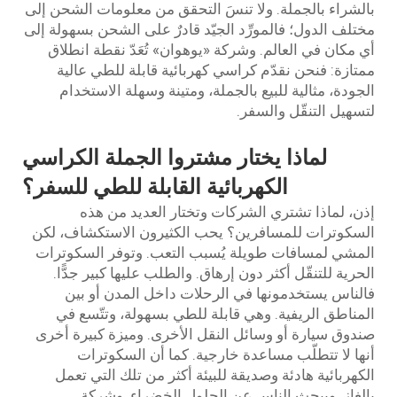
بالشراء بالجملة. ولا تنسَ التحقق من معلومات الشحن إلى
مختلف الدول؛ فالمورِّد الجيّد قادرٌ على الشحن بسهولة إلى
أي مكان في العالم. وشركة «يوهوان» تُعَدّ نقطة انطلاق
ممتازة: فنحن نقدّم كراسي كهربائية قابلة للطي عالية
الجودة، مثالية للبيع بالجملة، ومتينة وسهلة الاستخدام
لتسهيل التنقّل والسفر.
لماذا يختار مشتروا الجملة الكراسي
الكهربائية القابلة للطي للسفر؟
إذن، لماذا تشتري الشركات وتختار العديد من هذه
السكوترات للمسافرين؟ يحب الكثيرون الاستكشاف، لكن
المشي لمسافات طويلة يُسبب التعب. وتوفر السكوترات
الحرية للتنقّل أكثر دون إرهاق. والطلب عليها كبير جدًّا.
فالناس يستخدمونها في الرحلات داخل المدن أو بين
المناطق الريفية. وهي قابلة للطي بسهولة، وتتّسع في
صندوق سيارة أو وسائل النقل الأخرى. وميزة كبيرة أخرى
أنها لا تتطلّب مساعدة خارجية. كما أن السكوترات
الكهربائية هادئة وصديقة للبيئة أكثر من تلك التي تعمل
بالغاز. ويبحث الناس عن الحلول الخضراء. وشركة