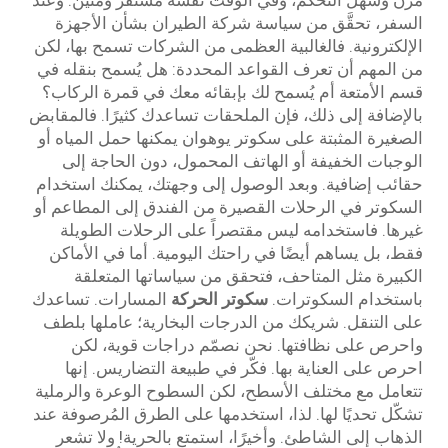
مرن وسهل التحكم، وفي الوقت نفسه مستقرٌّ ومتين. وعند
السفر، تحقَّق من سياسة شركة الطيران بشأن الأجهزة
الإلكترونية. فالغالبية العظمى من الشركات تسمح بها، لكن
من المهم أن تعرف القواعد المحددة: هل يُسمح بنقله في
قسم الأمتعة أم يُسمح لك بإبقائه معك في قمرة الركاب؟
بالإضافة إلى ذلك، فإن الملحقات تساعدك كثيرًا. فالمقابض
الصغيرة المثبتة على سكوتر يوهوان يمكنها حمل المياه أو
الوجبات الخفيفة أو الهاتف المحمول، دون الحاجة إلى
حقائب إضافية. وبعد الوصول إلى وجهتك، يمكنك استخدام
السكوتر في الرحلات القصيرة من الفندق إلى المطاعم أو
غيرها. فاستخدامه ليس مقتصراً على الرحلات الطويلة
فقط، بل يساهم أيضًا في راحتك اليومية. أما في الأماكن
الكبيرة مثل المتاحف، فتحقق من سياساتها المتعلقة
باستخدام السكوترات.
سكوتر الحركة
المسارات. تساعدك
على التنقل. شريكك من الدرجات البخارية؛ عاملها بلطف
واحرص على نظافتها. نحن نصمّم دراجات قوية، لكن
احرص على العناية بها. فكّر في طبيعة التضاريس. إنها
تتعامل مع مختلف الأسطح، لكن السطوح الوعرة والرملية
تشكّل تحديًا لها. لذا، استخدمها على الطرق المُرصوفة عند
الذهاب إلى الشاطئ. وأخيرًا، استمتع بالحرية! ولا تشعر