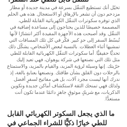
تخيّل أنك تستطيع التنقّل بسرعة في مدينة جديدة أو مطار
مزدحم دون أن تشعر بالإرهاق أو الاستعجال. هذه هي الحلم
الذي توفره سكوترات التنقّل الكهربائية القابلة للطي،
المصممة خصيصًا للذين يحتاجون إلى مساعدة إضافية في
التنقّل. وقد أصبحت هذه الأجهزة المفيدة أكثر انتشارًا لأنها
تُبسّط السفر إلى حدٍ كبير. فكّر في كل تلك المسافات التي
تمشيها أثناء العطلات. بالنسبة لبعض الأشخاص، يشكّل ذلك
تحديًّا حقيقيًّا. أما سكوترات التنقّل الكهربائية القابلة للطي
مثل تلك التي نصنعها في شركة يوهوان، فهي تعيد إليك
حرّيتك. إنها وسيلة لرؤية المزيد، والقيام بالمزيد، والاستمتاع
بالرحلات دون القلق بشأن طاقتك. ونصنعها بعنايةٍ بالغة، إذ
ندرك أنها ليست مجرد آلات، بل هي مفاتيح لسفرٍ أفضل.
ولذلك فهي تمنحك الثقة لاستكشاف أماكن جديدة وتكوين
الذكريات، مع شريكٍ موثوقٍ جاهزٍ دائمًا عندما تكون أنت
مستعدًّا.
ما الذي يجعل السكوتر الكهربائي القابل
للطي خيارًا ذكيًّا للشراء الجماعي في