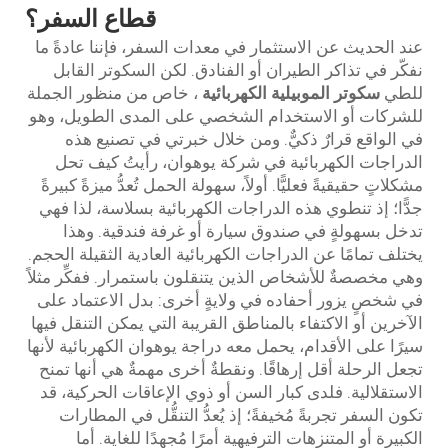
قطاع السفر؟
عند الحديث عن الاستثمار في معدات السفر، فإننا عادةً ما
نفكّر في تذاكر الطيران أو الفنادق. لكن السكوتر القابل
للطي
سكوتر الموبيلية الكهربائية
، خاص من منظور الجملة
للشركات أو الاستخدام الشخصي على المدى الطويل، وهو
في الواقع قرارٌ ذكيٌّ. ومن خلال خبرتي في تصنيع هذه
الدراجات الكهربائية في شركة يوهوان، رأيتُ كيف تحل
مشكلاتٍ حقيقيةً فعليًّا. أولاً، سهولة الحمل تُعدُّ ميزةً كبيرةً
جدًّا؛ إذ تنطوي هذه الدراجات الكهربائية بسلاسة، لذا فهي
تدخل بسهولةٍ في صندوق سيارة أو غرفة فندقية. وهذا
يختلف تمامًا عن الدراجات الكهربائية العادية الثقيلة الحجم.
وهي مخصصةٌ للأشخاص الذين يتنقلون باستمرار. ففكِّر مثلاً
في شخصٍ يزور أحفاده في ولايةٍ أخرى: بدل الاعتماد على
الآخرين أو الاكتفاء بالمناطق القريبة التي يمكن التنقل فيها
سيرًا على الأقدام، يحمل معه دراجة يوهوان الكهربائية لأنها
تجعل الرحلة أقل إرهاقًا. ونقطةٌ أخرى مهمةٌ هي أنها تمنح
الاستقلالية. فلدى كبار السن أو ذوي الإعاقات الحركية، قد
تكون السفر تجربةً مُخيفةً؛ إذ يُعدُّ التنقُّل في المطارات
الكبيرة أو المتنزهات الترفيهية أمرًا مُجهدًا للغاية. أما