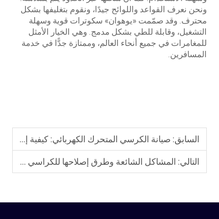
ونحن نعرف القواعد واللوائح جيدًا، ونقوم بتغليفها بشكل
محترف. وقد صمّمت «يوهوان» سكوترات قوية وسهلة
التشغيل، وقابلة للطي بشكل مدمج. وهي الخيار الأمثل
للمغامرات في جميع أنحاء العالم، وممتازة جدًّا في خدمة
المسافرين.
السابق:
صيانة الكرسي المتحرك الكهربائي: كيفية إطالة عمر البطارية والكرسي المتحرك
التالي:
المشاكل الشائعة وطرق إصلاحها للكراسي المتحركة الكهربائية المستخدمة في الأماكن المفتوحة