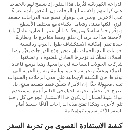
الدراجة الكهربائية فتُزيل هذا القلق، إذ تسمح لهم بالحفاظ
على كرامتهم والاستمتاع بالرحلة دون الشعور بأنهم عبءٌ
على الآخرين. ونحن في يوهوان نصنع هذه الدراجات خفيفة
الوزن لكنها متينة، وتتعامل بكفاءة مع مختلف الأسطح
وتوفِّر رحلةً سلسةً ومريحةً. كما أن عمر البطارية عاملٌ بالغ
الأهمية؛ فلا أحد يريد أن يعلق وسط مغامرةٍ ما! وبطاريةٌ
جيدة تعني إمكانية الاستكشاف طوال اليوم. وبالنسبة
لعمليات البيع بالجملة، فإن توفير هذه الدراجات يعزِّز رضا
العملاء؛ فمثلًا، قد تؤجرها الفنادق للضيوف أو تضمّنها
شركات الجولات السياحية في برامجها. وهذا يوسع قاعدة
العملاء ويحسِّن تجربة رحلتهم. وبالمقارنة مع الحرية التي
توفرها، فإن التكلفة الإجمالية على مدى الرحلات والسنوات
تبقى معقولةً جدًّا. إن الأمر لا يتعلَّق فقط بتقديم منتجٍ، بل
بطرح حلٍّ يحسِّن تجربة الحياة في العالم أجمع. ونستخدم
موادَّ متينةً لضمان أن يكون هذا الاستثمار مُجدٍ في كل رحلةٍ
تلو الأخرى. وهكذا تفتح هذه الدراجات آفاقًا جديدةً أمام
السفر الأكثر شموليةً وإمكانيةً.
كيفية الاستفادة القصوى من تجربة السفر