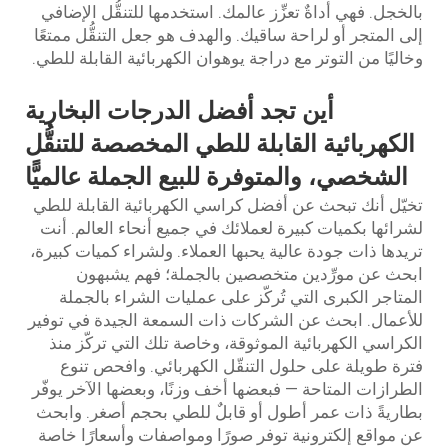
بالخجل. فهي أداةٌ تعزِّز عالمك. استخدمها للتنقُّل الإضافي
إلى المتجر أو لراحة ساقيك. والهدف هو جعل التنقُّل ممتعًا
وخاليًا من التوتر مع دراجة يوهوان الكهربائية القابلة للطي.
أين تجد أفضل الدرجات البخارية
الكهربائية القابلة للطي المخصصة للتنقُّل
الشخصي، والمتوفرة للبيع الجملة عالميًّا
تخيّل أنك تبحث عن أفضل كراسي الكهربائية القابلة للطي
لشرائها بكميات كبيرة لعملائك في جميع أنحاء العالم. أنت
تريدها ذات جودة عالية يحبها العملاء. ولشراء كميات كبيرة،
ابحث عن مورِّدين متخصصين بالجملة؛ فهم يشبهون
المتاجر الكبرى التي تُركّز على عمليات الشراء بالجملة
للأعمال. ابحث عن الشركات ذات السمعة الجيدة في توفير
الكراسي الكهربائية الموثوقة، وخاصة تلك التي تركّز منذ
فترة طويلة على حلول التنقّل الكهربائي. وافحص تنوع
الطرازات المتاحة — فبعضها أخف وزنًا، وبعضها الآخر يوفّر
بطاريةً ذات عمر أطول أو قابلٌ للطي بحجم أصغر. وابحث
عن مواقع إلكترونية توفر صورًا ومواصفات وأسعارًا خاصة