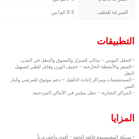
السرعة للخلف:
0-3 كم/س
التطبيقات
• التنقل اليومي – مثالي للمنزل والتسوق والتنقل في المدن.
• السفر والأنشطة الخارجية – خفيف الوزن وقابل للطي لتسهيل
النقل.
• المستشفيات ومراكز إعادة التأهيل – دعم موثوق للمرضى وكبار
السن.
• المراكز التجارية – تنقل سلس في الأماكن المزدحمة.
المزايا
• سبيكة المغنيسيوم فائقة الخفة – أقوى وأخف وزناً.