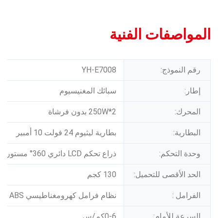
المواصفات الفنية
رقم النموذج:
YH-E7008
إطار:
سبائك المغنيسيوم
المحرك:
250W*2 بدون فرشاة
البطارية:
بطارية ليثيوم 24 فولت 10 أمبير
وحدة التحكم:
ذراع تحكم LCD دائري 360° مستورد
الحد الأقصى للتحميل:
130 كجم
الفرامل :
نظام فرامل كهرومغناطيسي ABS
السرعة للأمام:
0-6كم/س