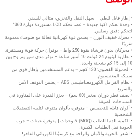
• إطار قابل للطي – سهل النقل والتخزين، مثالي للسفر.
• وحدة تحكم ذكية جديدة – عصا تحكم LCD مستوردة دوارة 360°
لتحكم دقيق وسلس.
• محرك خفيف الوزن – يضمن قوة كهربائية فعالة مع ضوضاء معدومة
تقريبًا.
• محركان بدون فرشاة بقوة 250 واط – يوفران حركة قوية ومستقرة.
• بطارية ليثيوم 24 فولت 10 أمبير ساعة – توفر مدى سير يتراوح بين
10 إلى 15 كم بشحنة واحدة.
• الحمولة القصوى: 130 كجم – يدعم المستخدمين بإطار قوي من
سبيكة المغنيسيوم.
• نظام الفرامل الكهرومغناطيسي ABS – يضمن التوقف الآمن
والسريع.
• نصف قطر دوران صغير (60 سم) – يعزز القدرة على المناورة في
المساحات الضيقة.
• ألوان قابلة للتخصيص – متوفرة بألوان متنوعة لتلبية التفضيلات
الشخصية.
• الكمية الدنيا للطلب (MOQ): 5 وحدات | متوفرة عينات – جرب
الجودة قبل الطلبات الكبيرة.
• اشعر بالحرية والأمان والراحة مع كرسيّنا الكهربائي الفاخر!