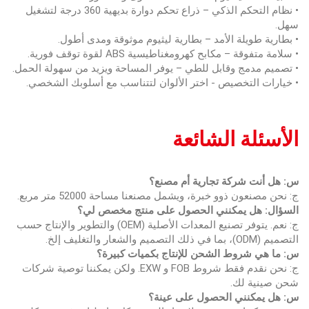
• نظام التحكم الذكي – ذراع تحكم دوارة بديهية 360 درجة لتشغيل
سهل.
• بطارية طويلة الأمد – بطارية ليثيوم موثوقة ومدى أطول.
• سلامة متفوقة – مكابح كهرومغناطيسية ABS لقوة توقف فورية.
• تصميم مدمج وقابل للطي – يوفر المساحة ويزيد من سهولة الحمل.
• خيارات التخصيص - اختر الألوان لتتناسب مع أسلوبك الشخصي.
الأسئلة الشائعة
س: هل أنت شركة تجارية أم مصنع؟
ج: نحن مصنعون ذوو خبرة، ويشمل مصنعنا مساحة 52000 متر مربع.
السؤال: هل يمكنني الحصول على منتج مخصص لي؟
ج: نعم. يتوفر تصنيع المعدات الأصلية (OEM) والتطوير والإنتاج حسب
التصميم (ODM)، بما في ذلك التصميم والشعار والتغليف إلخ.
س: ما هي شروط الشحن للإنتاج بكميات كبيرة؟
ج: نحن نقدم فقط شروط FOB و EXW. ولكن يمكننا توصية شركات
شحن صينية لك.
س: هل يمكنني الحصول على عينة؟