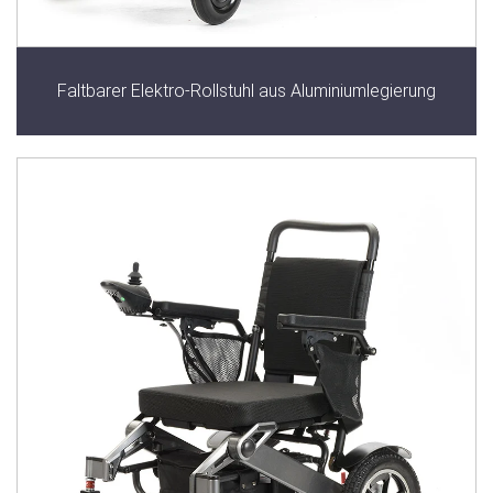
Faltbarer Elektro-Rollstuhl aus Aluminiumlegierung