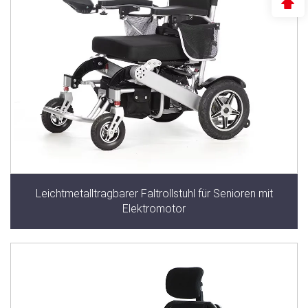
Leichtmetalltragbarer Faltrollstuhl für Senioren mit
Elektromotor