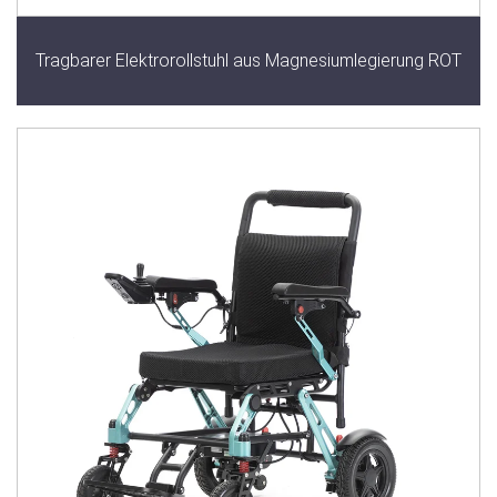
Tragbarer Elektrorollstuhl aus Magnesiumlegierung ROT