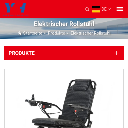
DE
Elektrischer Rollstuhl
Startseite
>
Produkte
>
Elektrischer Rollstuhl
PRODUKTE