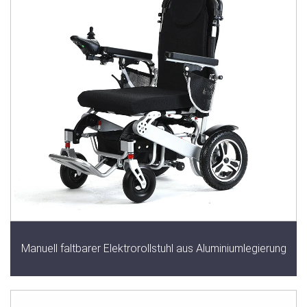
Manuell faltbarer Elektrorollstuhl aus Aluminiumlegierung