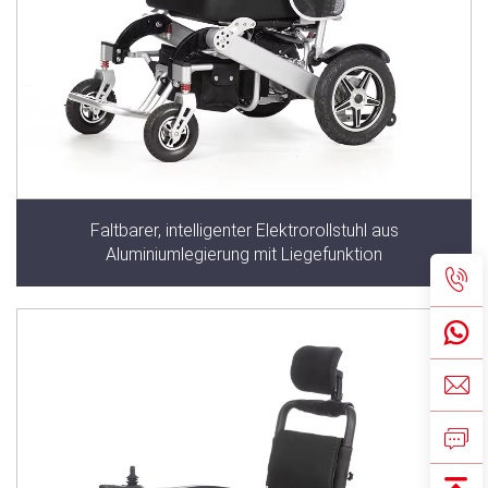
Faltbarer, intelligenter Elektrorollstuhl aus
Aluminiumlegierung mit Liegefunktion