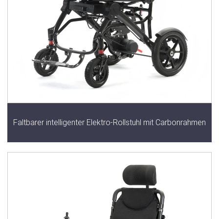
Faltbarer intelligenter Elektro-Rollstuhl mit Carbonrahmen