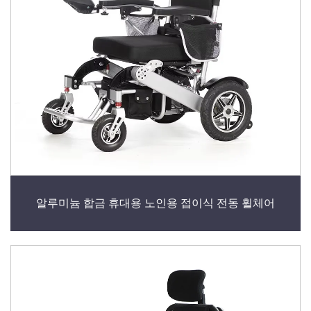
알루미늄 합금 휴대용 노인용 접이식 전동 휠체어