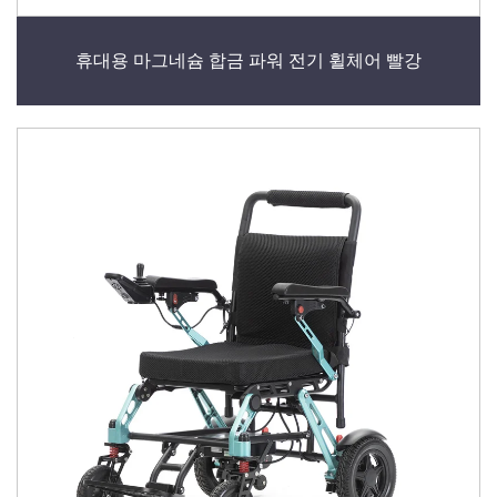
휴대용 마그네슘 합금 파워 전기 휠체어 빨강