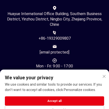
Huayue International Office Building, Southern Business
District, Yinzhou District, Ningbo City, Zhejiang Province,
Chine
+86-19329009807
[email protected]
Mon - Fri: 9:00 - 17:00
We value your privacy
We use cookies and similar tools to provide our services. If you
don't want to accept all cookies, click Personalize cookies.
Droit d'auteur © Ningbo Youhuan Automation Technology Co.,
Accept all
Ltd. Tous droits réservés -
Politique de confidentialité