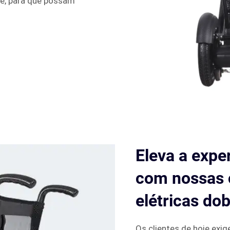
de, para que possam
Eleva a expe
com nossas 
elétricas do
Os clientes de hoje exi