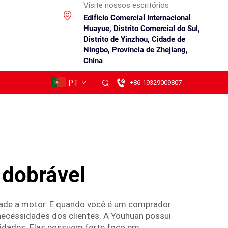
Visite nossos escritórios
Edifício Comercial Internacional
Huayue, Distrito Comercial do Sul,
Distrito de Yinzhou, Cidade de
Ningbo, Província de Zhejiang,
China
PT
+86-19329009807
 dobrável
dade a motor. E quando você é um comprador
 necessidades dos clientes. A Youhuan possui
sidades. Elas possuem forte foco em