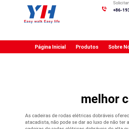
Solicit
+86-19
Página Inicial
Produtos
Sobre N
melhor c
As cadeiras de rodas elétricas dobráveis ofe
atacadista, não pode se dar ao luxo de não ter
cadeiras de rodas elétricas dobráveis de alta 