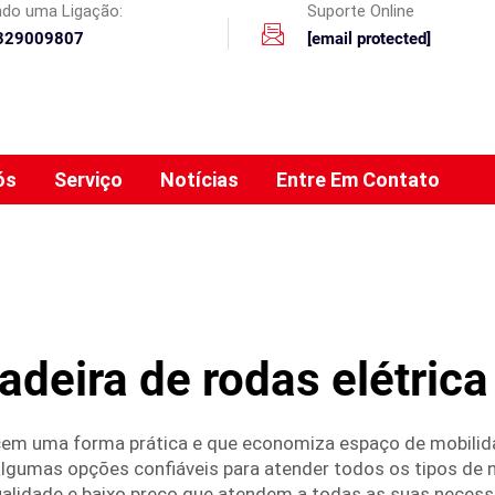
ando uma Ligação:
Suporte Online
329009807
[email protected]
ós
Serviço
Notícias
Entre Em Contato
adeira de rodas elétrica
recem uma forma prática e que economiza espaço de mobili
 algumas opções confiáveis para atender todos os tipos de
qualidade e baixo preço que atendem a todas as suas neces