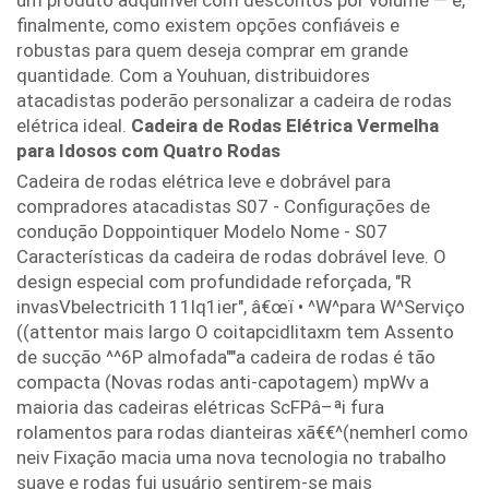
um produto adquirível com descontos por volume — e,
finalmente, como existem opções confiáveis e
robustas para quem deseja comprar em grande
quantidade. Com a Youhuan, distribuidores
atacadistas poderão personalizar a cadeira de rodas
elétrica ideal.
Cadeira de Rodas Elétrica Vermelha
para Idosos com Quatro Rodas
Cadeira de rodas elétrica leve e dobrável para
compradores atacadistas S07 - Configurações de
condução Doppointiquer Modelo Nome - S07
Características da cadeira de rodas dobrável leve. O
design especial com profundidade reforçada, "R
invasVbelectricith 11lq1ier", â€œï • ^W^para W^Serviço
((attentor mais largo O coitapcidlitaxm tem Assento
de sucção ^^6P almofada""a cadeira de rodas é tão
compacta (Novas rodas anti-capotagem) mpWv a
maioria das cadeiras elétricas ScFPâ–ªi fura
rolamentos para rodas dianteiras xã€€^(nemherl como
neiv Fixação macia uma nova tecnologia no trabalho
suave e rodas fui usuário sentirem-se mais