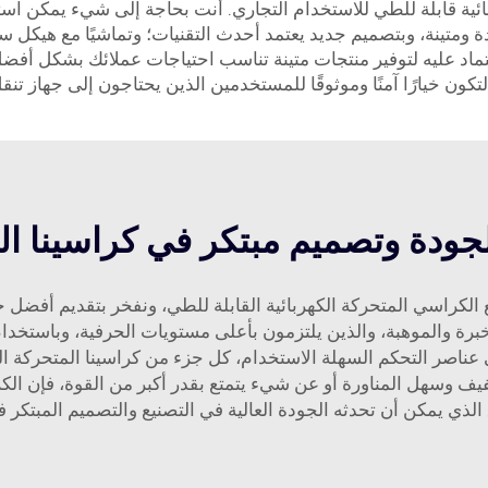
ة قابلة للطي للاستخدام التجاري. أنت بحاجة إلى شيء يمكن استخد
ة الجودة ومتينة، وبتصميم جديد يعتمد أحدث التقنيات؛ وتماشيًا مع هي
الجملة يمكن الاعتماد عليه لتوفير منتجات متينة تناسب احتياجات عملائك بش
كون خيارًا آمنًا وموثوقًا للمستخدمين الذين يحتاجون إلى جهاز تنق
جودة وتصميم مبتكر في كراسينا الك
راسي المتحركة الكهربائية القابلة للطي، ونفخر بتقديم أفضل خ
 والموهبة، والذين يلتزمون بأعلى مستويات الحرفية، وباستخدام ال
لى عناصر التحكم السهلة الاستخدام، كل جزء من كراسينا المتحركة ا
وسهل المناورة أو عن شيء يتمتع بقدر أكبر من القوة، فإن الكرا
 الذي يمكن أن تحدثه الجودة العالية في التصنيع والتصميم المبتكر 