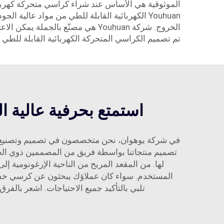
الموثوقية هي الأساس عند شراء كراسي متحركة كهربائي
Youhuan الكهربائية القابلة للطي من مواد عالي
الخروج. شركة Youhuan هي مصنّع ب
تم تصميم الكراسي المتحركة الكهربائية القابلة للطي لت
استمتع بحرفية عالية ال
في شركة يوهوان، نحن متخصصون في تصميم وتصنيع الك
تصميم منتجاتنا بواسطة فريق من المصممين ذوي الخبرة
لها. من المقعد المريح من الناحية الإرغونومية إ
المستخدم. سواء كان عملاؤك يبحثون عن كرسي خفيف 
تلبي بالتأكيد جميع الاحتياجات. اشعر بالفرق