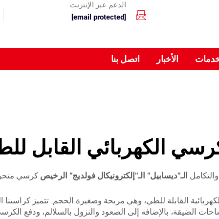
الدعم عبر الإنترنت
[email protected]
خدمات
الأخبار
اتصل بنا
رسي الكهربائي القابل لل
والتكامل
الـ"ديسابيل" الـ"إلكترونيكال فولديج" الرخيص
كرسي متحرك 
هربائية القابلة للطي، وهي مريحة وصغيرة الحجم. تتميز كراسينا ال
احات الضيقة، بالإضافة إلى الصعود والنزول بالسلالم، ودفع الك