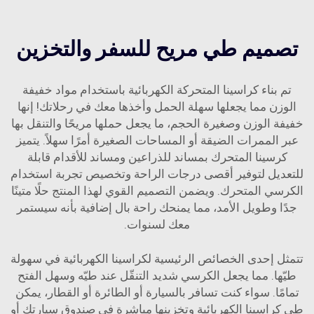
تصميم طي مريح للسفر والتخزين
تم بناء كراسينا المتحركة الكهربائية باستخدام مواد خفيفة
الوزن مما يجعلها سهلة الحمل وأخذها معك في رحلاتك! إنها
خفيفة الوزن وصغيرة الحجم، ما يجعل حملها مريحًا والتنقل بها
عبر الممرات الضيقة أو المساحات الصغيرة أمرًا سهلاً. يتميز
كرسينا المتحرك بمساند للذراعين ومساند للأقدام قابلة
للتعديل لتوفير أقصى درجات الراحة وتخصيص تجربة استخدام
الكرسي المتحرك. ويضمن التصميم القوي لهذا المنتج حلًا متينًا
جدًا وطويل الأمد، مما يمنحك راحة بال إضافية بأنه سيستمر
معك لسنوات.
تتمثل إحدى الخصائص الرئيسية لكراسينا الكهربائية في سهولة
طيّها. مما يجعل الكرسي شديد التنقّل عند طيّه وسهل الفتح
تمامًا. سواء كنت تسافر بالسيارة أو الطائرة أو القطار، يمكن
طي كراسينا الكهربائية وتخزينها مباشرة في صندوق سيارتك أو