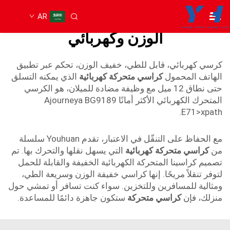
AR
كرسي متحرك قابل للطي خفيف
الوزن وكهربائي
كرسي كهربائي، قابل للطي، خفيف الوزن، تحكم عبر تطبيق
الهاتف المحمول
كراسي متحركة كهربائية
الذي يمكنه التسلق
حتى نطاق 12 ميل مع وظيفة مضادة للميلان، هو الكرسي
المتحرك الكهربائي الأكثر أمانًا Ajourneya BG9189
E71>xpath.
مع الحفاظ على التنقّل في الاعتبار، تقدم Youhuan سلسلة
من
كراسي متحركة كهربائية
التي يسهل نقلها والتحرك بها. تم
تصميم كراسينا المتحركة الكهربائية الخفيفة والقابلة للحمل
لتوفر تنقلاً مريحًا. إنها كراسي خفيفة الوزن وسريعة الطي،
ومثالية للمسافرين وللتخزين. سواء كنت تسافر أو تمشي حول
منزلك، فإن
كراسي متحركة
ستكون جاهزة دائمًا للمساعدة.