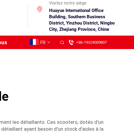
Visitez notre siège
Huayue International Office
Building, Southern Business
District, Yinzhou District, Ningbo
City, Zhejiang Province, Chine
ous
FR
+86-19329009807
le
ement les détaillants. Ces scooters, dotés d'un
étaillant ayant besoin d'un stock d'aides à la