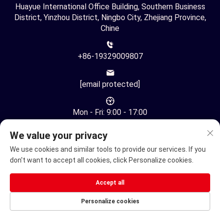
Huayue International Office Building, Southern Business
District, Yinzhou District, Ningbo City, Zhejiang Province,
Chine
+86-19329009807
[email protected]
Mon - Fri: 9:00 - 17:00
We value your privacy
We use cookies and similar tools to provide our services. If you
don't want to accept all cookies, click Personalize cookies.
Droit d'auteur © Ningbo Youhuan Automation Technology Co.,
Accept all
Ltd. Tous droits réservés -
Politique de confidentialité
Personalize cookies
Fauteuil roulant électrique
Scooter de Mobilité Électrique