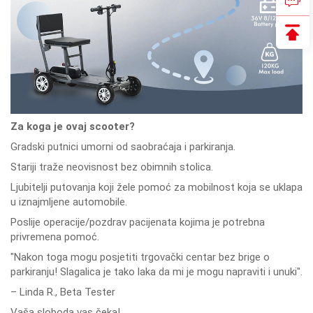
Za koga je ovaj scooter?
Gradski putnici umorni od saobraćaja i parkiranja.
Stariji traže neovisnost bez obimnih stolica.
Ljubitelji putovanja koji žele pomoć za mobilnost koja se uklapa
u iznajmljene automobile.
Poslije operacije/pozdrav pacijenata kojima je potrebna
privremena pomoć.
"Nakon toga mogu posjetiti trgovački centar bez brige o
parkiranju! Slagalica je tako laka da mi je mogu napraviti i unuki".
– Linda R., Beta Tester
Vaša sloboda vas čeka!