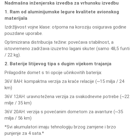
Nadmašna inženjerska izvedba za vrhunsku izvedbu
1. Ram od aluminijumske legure kvalitete avionskog
materijala
Izdržljivost vojne klase: otporna na koroziju osigurava godine
pouzdane uporabe.
Optimizirana distribucija težine: povećava stabilnost, a
istovremeno zadržava izuzetno lagani skuter (samo 48,5 funti
/ 22 kg).
2. Baterije litijevog tipa s dugim vijekom trajanja
Prilagodite domet s tri opcije učinkovitih baterija:
36V 8AH: kompaktna verzija za kraće relacije (~15 milja / 24
km)
36V 12AH: uravnotežena verzija za svakodnevne potrebe (~22
milje / 35 km)
36V 20AH: verzija s povećanim dometom za avanture (~35
milja / 56 km)
*Svi akumulatori imaju tehnologiju brzog zamjene i brzo
punjenje za 4 sata.*