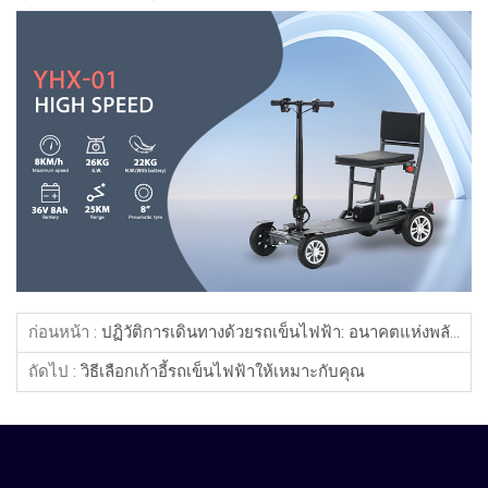
ก่อนหน้า :
ปฏิวัติการเดินทางด้วยรถเข็นไฟฟ้า: อนาคตแห่งพลังและสุดยอดความสะดวกสบาย
ถัดไป :
วิธีเลือกเก้าอี้รถเข็นไฟฟ้าให้เหมาะกับคุณ