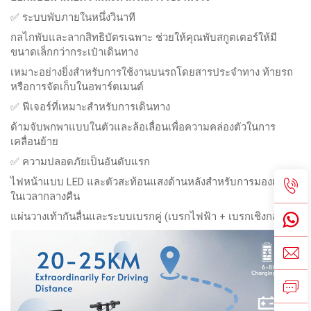
✅ ระบบพับภายในหนึ่งวินาที
กลไกพับและลากสิทธิบัตรเฉพาะ ช่วยให้คุณพับสกูตเตอร์ให้มี
ขนาดเล็กกว่ากระเป๋าเดินทาง
เหมาะอย่างยิ่งสำหรับการใช้งานบนรถโดยสารประจำทาง ท้ายรถ
หรือการจัดเก็บในอพาร์ตเมนต์
✅ ฟีเจอร์ที่เหมาะสำหรับการเดินทาง
ด้ามจับพกพาแบบในตัวและล้อเลื่อนเพื่อความคล่องตัวในการ
เคลื่อนย้าย
✅ ความปลอดภัยเป็นอันดับแรก
ไฟหน้าแบบ LED และตัวสะท้อนแสงด้านหลังสำหรับการมองเห็น
ในเวลากลางคืน
แผ่นวางเท้ากันลื่นและระบบเบรกคู่ (เบรกไฟฟ้า + เบรกเชิงกล)