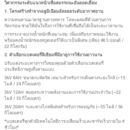
วิศวกรรมระดับแนวหน้าเพื่อสมรรถนะอันยอดเยี่ยม
1. โครงสร้างทำจากอลูมิเนียมอัลลอยระดับอากาศยาน
ความทนทานมาตรฐานทางทหาร: โลหะผสมที่ต้านทานการ
กัดกร่อน ช่วยให้มั่นใจถึงการใช้งานที่เชื่อถือได้เป็นระยะเวลานาน
การกระจายแรงน้ำหนักที่เหมาะสม: เพิ่มเสถียรภาพขณะใช้งาน
พร้อมคงน้ำหนักของสกูตเตอร์ให้เบาเป็นพิเศษ (เพียง 48.5 ปอนด์ /
22 กิโลกรัม)
2. ตัวเลือกแบตเตอรี่ลิเธียมที่มีอายุการใช้งานยาวนาน
ปรับแต่งระยะทางการวิ่งของคุณด้วยตัวเลือกแบตเตอรี่
ประสิทธิภาพสูงถึงสามแบบ:
36V 8AH: ขนาดกะทัดรัด เหมาะสำหรับการเดินทางระยะใกล้ (~15
ไมล์ / 24 กิโลเมตร)
36V 12AH: สมดุลระหว่างพลังงานและการใช้งานประจำวัน (~22
ไมล์ / 35 กิโลเมตร)
36V 20AH: ระยะทางไกลพิเศษสำหรับการผจญภัย (~35 ไมล์ / 56
กิโลเมตร)
*แบตเตอรี่ทุกตัวมีเทคโนโลยีการเปลี่ยนเร็วและชาร์จเร็วภายใน 4
ชั่วโมง*