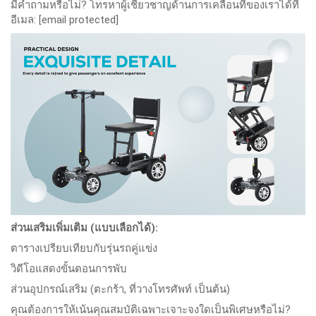
มีคำถามหรือไม่? โทรหาผู้เชี่ยวชาญด้านการเคลื่อนที่ของเราได้ที่
อีเมล:
[email protected]
ส่วนเสริมเพิ่มเติม (แบบเลือกได้):
ตารางเปรียบเทียบกับรุ่นรถคู่แข่ง
วิดีโอแสดงขั้นตอนการพับ
ส่วนอุปกรณ์เสริม (ตะกร้า, ที่วางโทรศัพท์ เป็นต้น)
คุณต้องการให้เน้นคุณสมบัติเฉพาะเจาะจงใดเป็นพิเศษหรือไม่?