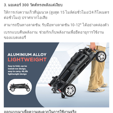
3. มอเตอร์ 300 วัตต์ทรงพลังแต่เงียบ
ให้การเร่งความเร็วที่นุ่มนวล (สูงสุด 15 ไมล์ต่อชั่วโมง/24 กิโลเมตร
ต่อชั่วโมง) ปราศจากไอเสีย
สามารถปีนทางลาดชัน: รับมือทางลาดชัน 10-12° ได้อย่างคล่องตัว
เบรกแบบคืนพลังงาน: ช่วยกักเก็บพลังงานเพื่อยืดอายุการใช้งาน
ของแบตเตอรี่
ออกแบบมาเพื่อความสะดวกในการใช้งานจริง