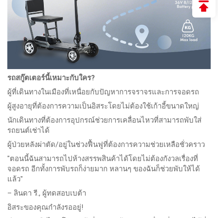
รถสกู๊ตเตอร์นี้เหมาะกับใคร?
ผู้ที่เดินทางในเมืองที่เหนื่อยกับปัญหาการจราจรและการจอดรถ
ผู้สูงอายุที่ต้องการความเป็นอิสระโดยไม่ต้องใช้เก้าอี้ขนาดใหญ่
นักเดินทางที่ต้องการอุปกรณ์ช่วยการเคลื่อนไหวที่สามารถพับใส่
รถยนต์เช่าได้
ผู้ป่วยหลังผ่าตัด/อยู่ในช่วงฟื้นฟูที่ต้องการความช่วยเหลือชั่วคราว
"ตอนนี้ฉันสามารถไปห้างสรรพสินค้าได้โดยไม่ต้องกังวลเรื่องที่
จอดรถ อีกทั้งการพับรถก็ง่ายมาก หลานๆ ของฉันก็ช่วยพับให้ได้
แล้ว"
– ลินดา รี., ผู้ทดสอบเบต้า
อิสระของคุณกำลังรออยู่!