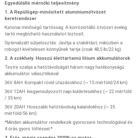
Egyedülálló mérnöki teljesítmény
1. A Repülőgép-minősített alumíniumötvözet
keretrendszer
Katonai minőségű tartósság: A korróziótálló ötvözet évekig
tartó megbízható használatot biztosít.
Optimalizált súlyelosztás: Javítja a stabilitást, miközben a
robogót kivételesen könnyűnek tartja (csak 48,5 lb/22 kg).
2. A székhely. Hosszú élettartamú lítium akkumulátorok
Testre szabja a hatótávolságát három nagy hatékonyságú
akkumulátor választékával:
36V 8AH: Kompakt rövid utazásokhoz (~ 15 mérföld/24 km)
36V 12AH: kiegyensúlyozott napi küldetésekhez (~ 22 mérföld
/ 35 km)
36V 20AH: Hosszabb hatótávolság kalandokhoz (~ 35
mérföld/56 km)
*Minden akkumulátor rendelkezik gyorscsere technológiával és
4 órás gyors töltéssel.*
3. Erős, mégis csendes 300W-os motor