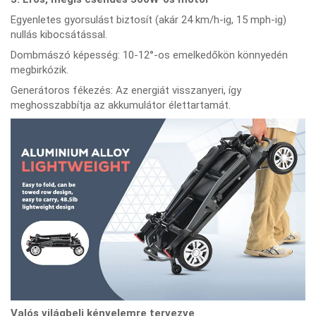
Egyenletes gyorsulást biztosít (akár 24 km/h-ig, 15 mph-ig)
nullás kibocsátással.
Dombmászó képesség: 10-12°-os emelkedőkön könnyedén
megbirkózik.
Generátoros fékezés: Az energiát visszanyeri, így
meghosszabbítja az akkumulátor élettartamát.
Valós világbeli kényelemre tervezve