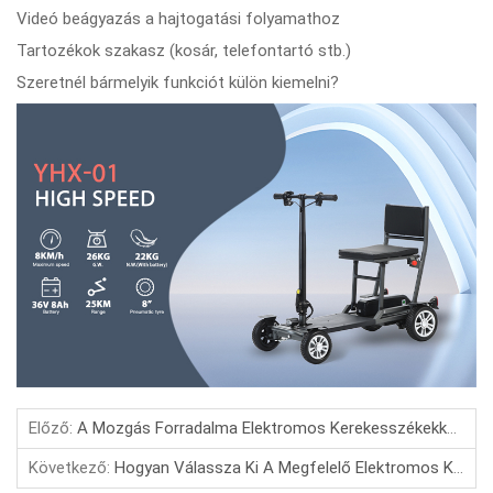
Videó beágyazás a hajtogatási folyamathoz
Tartozékok szakasz (kosár, telefontartó stb.)
Szeretnél bármelyik funkciót külön kiemelni?
Előző:
A Mozgás Forradalma Elektromos Kerekesszékekkel: A Teljesítmény És Kényelem Jövője
Következő:
Hogyan Válassza Ki A Megfelelő Elektromos Kerekesszéket