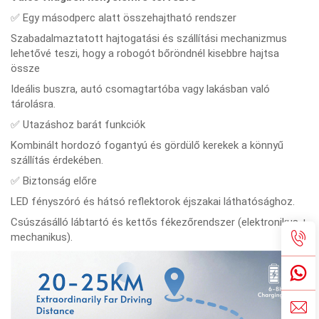
✅ Egy másodperc alatt összehajtható rendszer
Szabadalmaztatott hajtogatási és szállítási mechanizmus
lehetővé teszi, hogy a robogót bőröndnél kisebbre hajtsa
össze
Ideális buszra, autó csomagtartóba vagy lakásban való
tárolásra.
✅ Utazáshoz barát funkciók
Kombinált hordozó fogantyú és gördülő kerekek a könnyű
szállítás érdekében.
✅ Biztonság előre
LED fényszóró és hátsó reflektorok éjszakai láthatósághoz.
Csúszásálló lábtartó és kettős fékezőrendszer (elektronikus +
mechanikus).