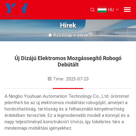
HU
Hírek
Kezdőlap
>
Hírek
Új Dizájú Elektromos Mozgássegítő Robogó
Debütált
Time : 2025-07-23
A Ningbo Youhuan Automation Technology Co., Ltd. örömmel
jelentheti be az új elektromos mobilitási robogóját, amelyet a
hordozhatóság, tartósság és a felhasználói kényelmettség
érdekében terveztek. Ez a legmodernebb modell a könnyű és a
nagy teljesítményű konstrukciót ötvözi, így tökéletes társ a
mindennapi mobilitási igényekhez.