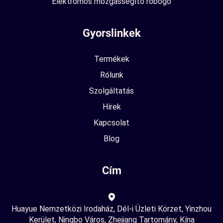
Elektromos mozgássegítő robogó
Gyorslinkek
Termékek
Rólunk
Szolgáltatás
Hírek
Kapcsolat
Blog
Cím
Huayue Nemzetközi Irodaház, Dél-i Üzleti Körzet, Yinzhou
Kerület, Ningbo Város, Zhejiang Tartomány, Kína