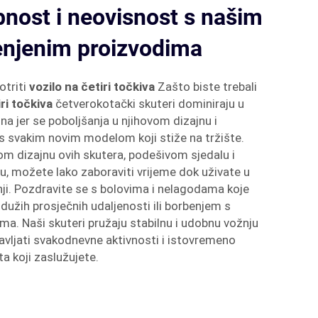
bnost i neovisnost s našim
jenjenim proizvodima
otriti
vozilo na četiri točkiva
Zašto biste trebali
iri točkiva
četverokotački skuteri dominiraju u
na jer se poboljšanja u njihovom dizajnu i
 s svakim novim modelom koji stiže na tržište.
m dizajnu ovih skutera, podešivom sjedalu i
, možete lako zaboraviti vrijeme dok uživate u
i. Pozdravite se s bolovima i nelagodama koje
užih prosječnih udaljenosti ili borbenjem s
ima. Naši skuteri pružaju stabilnu i udobnu vožnju
avljati svakodnevne aktivnosti i istovremeno
ta koji zaslužujete.