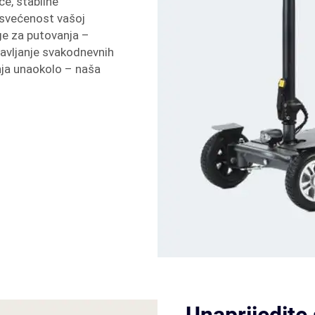
če, stabilne
osvećenost vašoj
ge za putovanja –
avljanje svakodnevnih
žnja unaokolo – naša