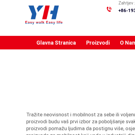
Zahtjev 
+86-19
Glavna Stranica
Proizvodi
O Na
Tražite neovisnost i mobilnost za sebe ili vol
proizvodi budu vaš prvi izbor za poboljšanje sva
proizvodi pomažu ljudima da postignu više, osjeća