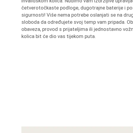
invalidskom kolica. Nudimo vam izdržljive upravlja
četverotočkaste podloge, dugotrajne baterije i p
sigurnosti! Više nema potrebe oslanjati se na dru
sloboda da određujete svoj temp vam pripada. Ob
obaveza, provod s prijateljima ili jednostavno vo
kolica bit će dio vas tijekom puta.