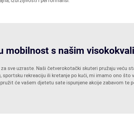
jna, izdržljivosti i performansi.
ju mobilnost s našim visokokval
za sve uzraste. Naši četverokotački skuteri pružaju veću st
, sportsku rekreaciju ili kretanje po kući, mi imamo ono što
ol, pružit će vašem djetetu sate ispunjene akcije zabavom te