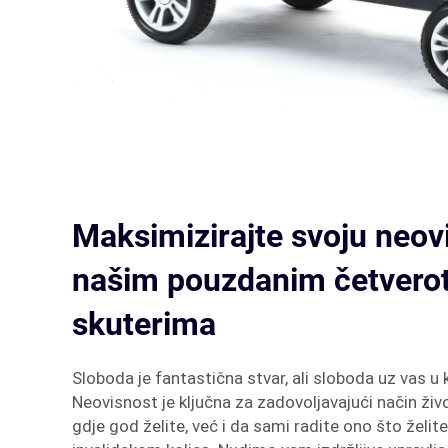
Maksimizirajte svoju neov
našim pouzdanim četvero
skuterima
Sloboda je fantastična stvar, ali sloboda uz vas u ko
Neovisnost je ključna za zadovoljavajući način ži
gdje god želite, već i da sami radite ono što žel