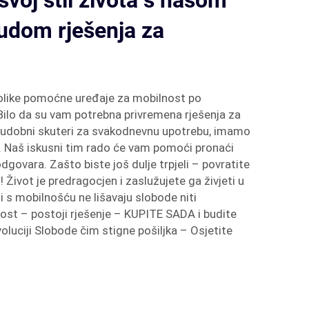
svoj stil života s našom
udom rješenja za
olike pomoćne uređaje za mobilnost po
Bilo da su vam potrebna privremena rješenja za
li udobni skuteri za svakodnevnu upotrebu, imamo
. Naš iskusni tim rado će vam pomoći pronaći
dgovara. Zašto biste još dulje trpjeli – povratite
 Život je predragocjen i zaslužujete ga živjeti u
i s mobilnošću ne lišavaju slobode niti
ost – postoji rješenje – KUPITE SADA i budite
oluciji Slobode čim stigne pošiljka – Osjetite