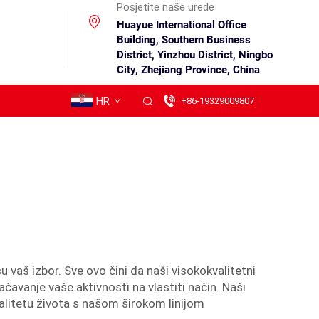
Posjetite naše urede
Huayue International Office
Building, Southern Business
District, Yinzhou District, Ningbo
City, Zhejiang Province, China
HR
+86-19329009807
su vaš izbor. Sve ovo čini da naši visokokvalitetni
čavanje vaše aktivnosti na vlastiti način. Naši
kvalitetu života s našom širokom linijom