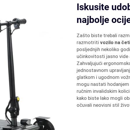
Iskusite udo
najbolje oci
Zašto biste trebali razm
razmotriti
vozilo na čet
posljednjih nekoliko godi
učinkovitosti jasno vide
Zahvaljujući ergonomsko
jednostavnom upravljanju
glatkom i ugodnom vožnj
mogu nastati hodanjem d
ručnim invalidskim kolic
kako biste lako mogli ob
očuvali neovisni stil živo