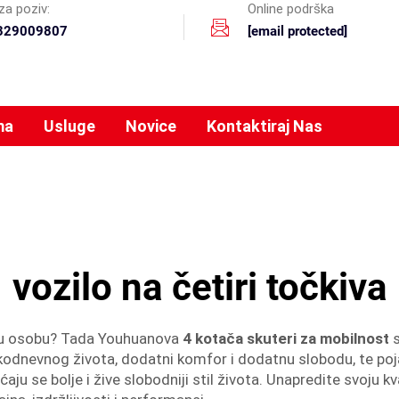
za poziv:
Online podrška
329009807
[email protected]
ma
Usluge
Novice
Kontaktiraj Nas
vozilo na četiri točkiva
jenu osobu? Tada Youhuanova
4 kotača skuteri za mobilnost
kodnevnog života, dodatni komfor i dodatnu slobodu, te poja
ju se bolje i žive slobodniji stil života. Unapredite svoju 