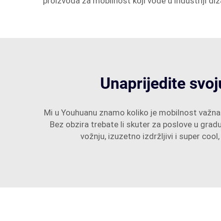
proizvoda za mobilnost koji vode u industriji diza
Unaprijedite svo
Mi u Youhuanu znamo koliko je mobilnost važna 
Bez obzira trebate li skuter za poslove u gradu
vožnju, izuzetno izdržljivi i super co