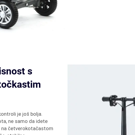
isnost s
točkastim
ntroli je još bolja.
vota, ne samo da idete
ite na četverokotačastom