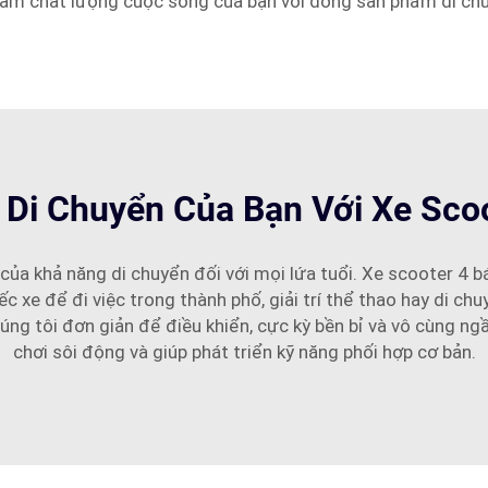
 tầm chất lượng cuộc sống của bạn với dòng sản phẩm di ch
Di Chuyển Của Bạn Với Xe Sco
của khả năng di chuyển đối với mọi lứa tuổi. Xe scooter 4 b
 xe để đi việc trong thành phố, giải trí thể thao hay di c
úng tôi đơn giản để điều khiển, cực kỳ bền bỉ và vô cùng n
chơi sôi động và giúp phát triển kỹ năng phối hợp cơ bản.