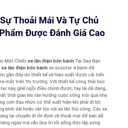
 Sự Thoải Mái Và Tự Chủ
 Phẩm Được Đánh Giá Cao
ắc Một Chiếc
xe lăn điện bốn bánh
Tại Sao Bạn
c
xe lăn điện bốn bánh
xe scooter 4 bánh đã
m gần đây do thiết kế và hiệu suất được cải tiến
ra mắt trên thị trường. Với thiết kế công thái học
er này, ghế ngồi điều chỉnh được, tay lái dễ dàng,
ất thời gian khi tận hưởng cuộc sống trôi qua nhẹ
g cơn đau nhức có thể xuất hiện khi phải đi bộ
bình dài hoặc vật lộn với xe lăn thủ công. Các xe
ang lại chuyến đi ổn định và thoải mái để bạn dễ
hàng ngày mà vẫn duy trì lối sống độc lập xứng