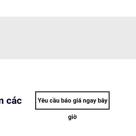
m các
Yêu cầu báo giá ngay bây
giờ