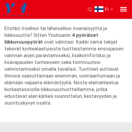
FI
4 pyörällä liikkuv kärrytin
Etsitkö itsellesi tai läheisellesi itsenäisyyttä ja
liikkuvuutta? Sitten Youhuanin
4 pyöräiset
liikkuvuuspyörät
ovat valintasi. Kaikki nämä tekijät
tekevät korkealaatuisista tuotteistamme ensisijaisen
valinnan arjen parantamiseksi, lisäkomfortiksi ja
lisävapauden tunteeseen sekä toimivuutesi
vahvistamiseksi omalla tavallasi. Tuotteet auttavat
ihmisiä saavuttamaan enemmän, voimaantumaan ja
elämään vapaata elämäntyyliä. Nosta elämänlaatua
korkeatasoisilla liikkuvuustuotteillamme, jotka
edustavat alan kärkeä suunnittelun, kestävyyden ja
suorituskyvyn osalta.