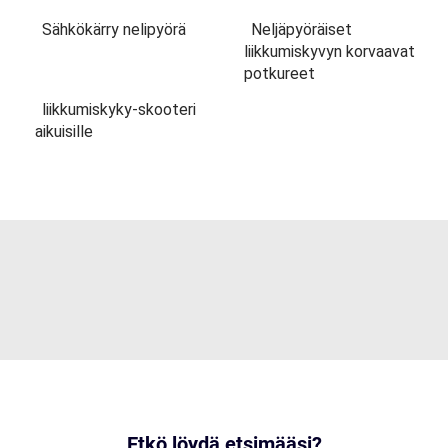
Sähkökärry nelipyörä
Neljäpyöräiset
liikkumiskyvyn korvaavat
potkureet
liikkumiskyky-skooteri
aikuisille
Etkö löydä etsimääsi?