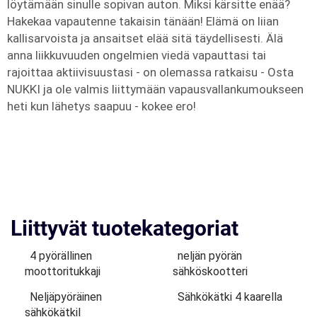
löytämään sinulle sopivan auton. Miksi kärsitte enää?
Hakekaa vapautenne takaisin tänään! Elämä on liian
kallisarvoista ja ansaitset elää sitä täydellisesti. Älä
anna liikkuvuuden ongelmien viedä vapauttasi tai
rajoittaa aktiivisuustasi - on olemassa ratkaisu - Osta
NUKKI ja ole valmis liittymään vapausvallankumoukseen
heti kun lähetys saapuu - kokee ero!
Liittyvät tuotekategoriat
4 pyörällinen
neljän pyörän
moottoritukkaji
sähköskootteri
Neljäpyöräinen
Sähkökätki 4 kaarella
sähkökätkil