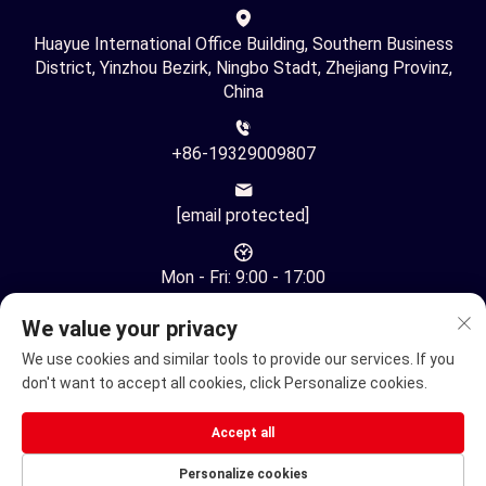
Huayue International Office Building, Southern Business
District, Yinzhou Bezirk, Ningbo Stadt, Zhejiang Provinz,
China
+86-19329009807
[email protected]
Mon - Fri: 9:00 - 17:00
We value your privacy
We use cookies and similar tools to provide our services. If you
don't want to accept all cookies, click Personalize cookies.
Urheberrecht © Ningbo Youhuan Automation Technology Co.,
Accept all
Ltd. Alle Rechte vorbehalten -
Datenschutzrichtlinie
Personalize cookies
Elektrischer Rollstuhl
Elektrische Mobilitätsscooter