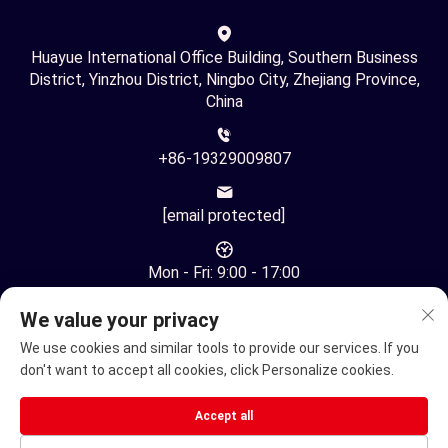
Huayue International Office Building, Southern Business
District, Yinzhou District, Ningbo City, Zhejiang Province,
China
+86-19329009807
[email protected]
Mon - Fri: 9:00 - 17:00
We value your privacy
We use cookies and similar tools to provide our services. If you
don't want to accept all cookies, click Personalize cookies.
Auteursrecht © Ningbo Youhuan Automation Technology Co.,
Accept all
Ltd. Alle rechten voorbehouden -
Privacybeleid