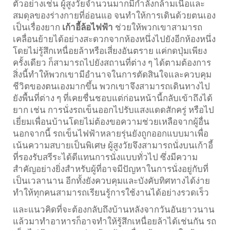
ตัวอย่างเช่น ผู้สูงวัยจำนวนมากมีกำลังกล้ามเนื้อและ
สมดุลของร่างกายที่อ่อนแอ จนทำให้การเดินด้วยตนเอง
เป็นเรื่องยาก
เก้าอี้ล้อไฟฟ้า
ช่วยให้พวกเขาสามารถ
เคลื่อนย้ายได้อย่างสะดวกจากห้องหนึ่งไปยังอีกห้องหนึ่ง
โดยไม่รู้สึกเหนื่อยล้าหรือเสี่ยงอันตราย แค่กดปุ่มเพียง
ครั้งเดียว ก็สามารถไปยังสถานที่ต่าง ๆ ได้ตามต้องการ
สิ่งนี้ทำให้พวกเขามีอำนาจในการตัดสินใจและควบคุม
ชีวิตของตนเองมากขึ้น พวกเขาจึงสามารถเดินทางไป
ยังพื้นที่ต่าง ๆ ที่เคยชื่นชอบแต่ก่อนหน้านี้กลับเข้าถึงได้
ยาก เช่น การนั่งรถเข็นออกไปรับแสงแดดสักครู่ หรือไป
เยี่ยมเพื่อนบ้านโดยไม่ต้องขอความช่วยเหลือจากผู้อื่น
นอกจากนี้ รถเข็นไฟฟ้าหลายรุ่นยังถูกออกแบบมาเพื่อ
เน้นความสบายเป็นพิเศษ ผู้สูงวัยจึงสามารถนั่งบนเก้าอี้
ที่รองรับสรีระได้ดีแทนการนั่งแบบทั่วไป ซึ่งมีความ
สำคัญอย่างยิ่งสำหรับผู้ที่อาจมีปัญหาในการนั่งอยู่กับที่
เป็นเวลานาน อีกทั้งยังควบคุมและบังคับทิศทางได้ง่าย
ทำให้ทุกคนสามารถเรียนรู้การใช้งานได้อย่างรวดเร็ว
และแนวคิดที่จะต้องกลับถึงบ้านหลังจากวันอันยาวนาน
แล้วมาทำอาหารก็อาจทำให้รู้สึกเหนื่อยล้าได้เช่นกัน รถ