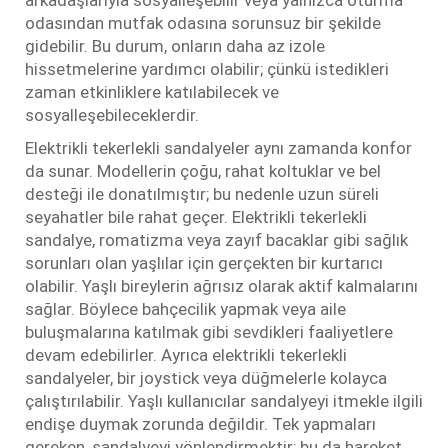
arkadaşlarıyla sosyalleşebilir veya yalnızca oturma
odasından mutfak odasına sorunsuz bir şekilde
gidebilir. Bu durum, onların daha az izole
hissetmelerine yardımcı olabilir; çünkü istedikleri
zaman etkinliklere katılabilecek ve
sosyalleşebileceklerdir.
Elektrikli tekerlekli sandalyeler aynı zamanda konfor
da sunar. Modellerin çoğu, rahat koltuklar ve bel
desteği ile donatılmıştır; bu nedenle uzun süreli
seyahatler bile rahat geçer. Elektrikli tekerlekli
sandalye, romatizma veya zayıf bacaklar gibi sağlık
sorunları olan yaşlılar için gerçekten bir kurtarıcı
olabilir. Yaşlı bireylerin ağrısız olarak aktif kalmalarını
sağlar. Böylece bahçecilik yapmak veya aile
buluşmalarına katılmak gibi sevdikleri faaliyetlere
devam edebilirler. Ayrıca elektrikli tekerlekli
sandalyeler, bir joystick veya düğmelerle kolayca
çalıştırılabilir. Yaşlı kullanıcılar sandalyeyi itmekle ilgili
endişe duymak zorunda değildir. Tek yapmaları
gereken, sandalyeyi yönlendirmektir; bu da hareket