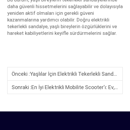
daha güvenli hissetmelerini sağlayabilir ve dolayısıyla
yeniden aktif olmaları için gerekli güveni
kazanmalarına yardımcı olabilir. Doğru elektrikli
tekerlekli sandalye, yaşlı bireylerin özgürlüklerini ve
hareket kabiliyetlerini keyifle sürdürmelerini sağlar.
Önceki :
Yaşlılar İçin Elektrikli Tekerlekli Sandalye Satın Alma Kılavuzu: Güvenlik Özellikleri ve Konfor İpuçları
Sonraki :
En İyi Elektrikli Mobilite Scooter'ı: Ev, Açık Hava ve Seyahat İçin Uygun