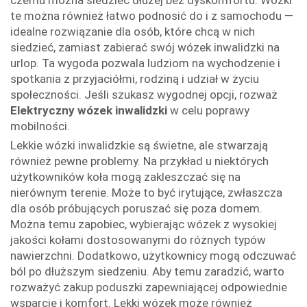
czemu można siedzieć dłużej bez dyskomfortu. Wózki
te można również łatwo podnosić do i z samochodu —
idealne rozwiązanie dla osób, które chcą w nich
siedzieć, zamiast zabierać swój wózek inwalidzki na
urlop. Ta wygoda pozwala ludziom na wychodzenie i
spotkania z przyjaciółmi, rodziną i udział w życiu
społeczności. Jeśli szukasz wygodnej opcji, rozważ
Elektryczny wózek inwalidzki
w celu poprawy
mobilności.
Lekkie wózki inwalidzkie są świetne, ale stwarzają
również pewne problemy. Na przykład u niektórych
użytkowników koła mogą zakleszczać się na
nierównym terenie. Może to być irytujące, zwłaszcza
dla osób próbujących poruszać się poza domem.
Można temu zapobiec, wybierając wózek z wysokiej
jakości kołami dostosowanymi do różnych typów
nawierzchni. Dodatkowo, użytkownicy mogą odczuwać
ból po dłuższym siedzeniu. Aby temu zaradzić, warto
rozważyć zakup poduszki zapewniającej odpowiednie
wsparcie i komfort. Lekki wózek może również