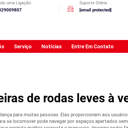
ando uma Ligação:
Suporte Online
329009807
[email protected]
ós
Serviço
Notícias
Entre Em Contato
iras de rodas leves à 
dança para muitas pessoas. Elas proporcionam aos usuário
ara se locomover pode navegar por espaços apertados sem
que permite melhor resposta e manuseio. Imagine poder faz