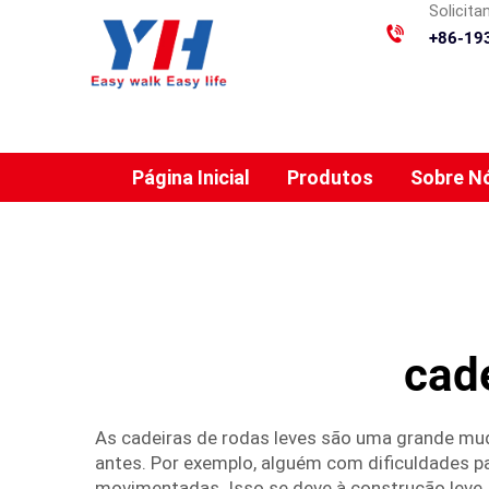
Solicit
+86-19
Página Inicial
Produtos
Sobre N
cade
As cadeiras de rodas leves são uma grande mu
antes. Por exemplo, alguém com dificuldades p
movimentadas. Isso se deve à construção leve, 