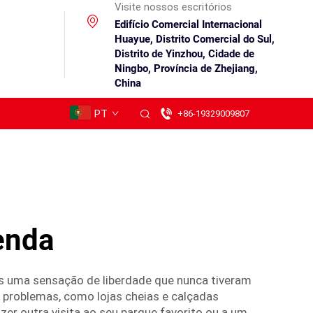
Visite nossos escritórios
Edifício Comercial Internacional
Huayue, Distrito Comercial do Sul,
Distrito de Yinzhou, Cidade de
Ningbo, Província de Zhejiang,
China
PT
+86-19329009807
venda
s uma sensação de liberdade que nunca tiveram
 problemas, como lojas cheias e calçadas
er outra visita ao seu parque favorito ou a um