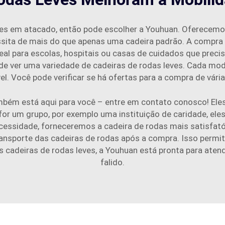
ves em atacado, então pode escolher a Youhuan. Oferecemo
cessita de mais do que apenas uma cadeira padrão. A compr
al para escolas, hospitais ou casas de cuidados que preci
pode ver uma variedade de cadeiras de rodas leves. Cada m
el. Você pode verificar se há ofertas para a compra de vári
mbém está aqui para você – entre em contato conosco! El
 for um grupo, por exemplo uma instituição de caridade, el
necessidade, forneceremos a cadeira de rodas mais satisfat
ransporte das cadeiras de rodas após a compra. Isso permit
s cadeiras de rodas leves, a Youhuan está pronta para aten
falido.