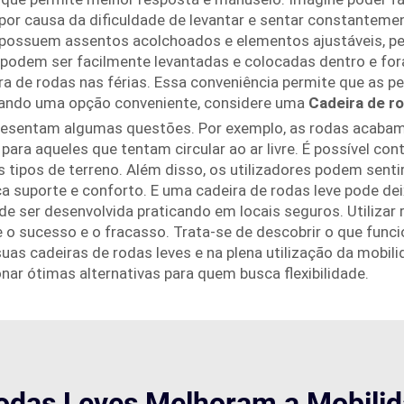
por causa da dificuldade de levantar e sentar constantemen
s possuem assentos acolchoados e elementos ajustáveis, p
odem ser facilmente levantadas e colocadas dentro e fora
ira de rodas nas férias. Essa conveniência permite que as
urando uma opção conveniente, considere uma
Cadeira de ro
resentam algumas questões. Por exemplo, as rodas acabam 
e para aqueles que tentam circular ao ar livre. É possível c
tipos de terreno. Além disso, os utilizadores podem sentir
a suporte e conforto. E uma cadeira de rodas leve pode de
e ser desenvolvida praticando em locais seguros. Utiliza
e o sucesso e o fracasso. Trata-se de descobrir o que func
as cadeiras de rodas leves e na plena utilização da mobil
r ótimas alternativas para quem busca flexibilidade.
das Leves Melhoram a Mobilid