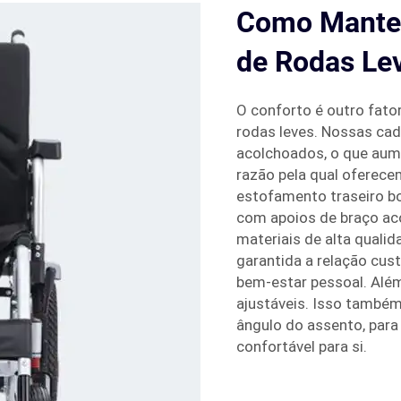
Como Manter
de Rodas Le
O conforto é outro fato
rodas leves. Nossas ca
acolchoados, o que aume
razão pela qual oferec
estofamento traseiro b
com apoios de braço aco
materiais de alta quali
garantida a relação cus
bem-estar pessoal. Além
ajustáveis. Isso também
ângulo do assento, par
confortável para si.