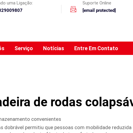
ando uma Ligação:
Suporte Online
329009807
[email protected]
ós
Serviço
Notícias
Entre Em Contato
deira de rodas colapsá
armazenamento convenientes
das dobrável permitiu que pessoas com mobilidade reduzida s